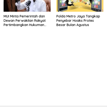
MUI Minta Pemerintah dan
Polda Metro Jaya Tangkap
Dewan Perwakilan Rakyat
Penyebar Hoaks Protes
Pertimbangkan Hukuman
Besar Bulan Agustus
Mati Bagi Koruptor
kehadiran no limit city mengguncang dunia slot online
penghasil uang nyata di slot gatot kaca paling kuat
pola kucing emas terbukti ampuh kalahkan algoritma mesin slot
bandar
resep pola pg soft wild bandito yang renyah dan garing
saatnya trik dewa slot membuktikannya di sweet bonanza
https://accslot88.live/