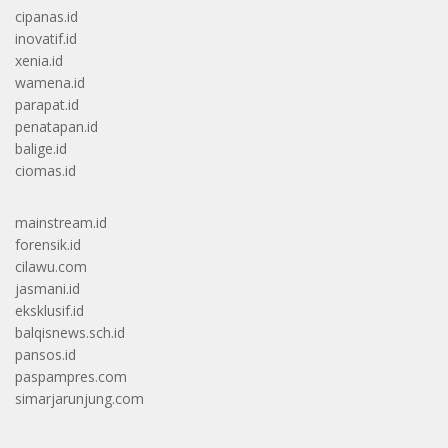
cipanas.id
inovatif.id
xenia.id
wamena.id
parapat.id
penatapan.id
balige.id
ciomas.id
mainstream.id
forensik.id
cilawu.com
jasmani.id
eksklusif.id
balqisnews.sch.id
pansos.id
paspampres.com
simarjarunjung.com