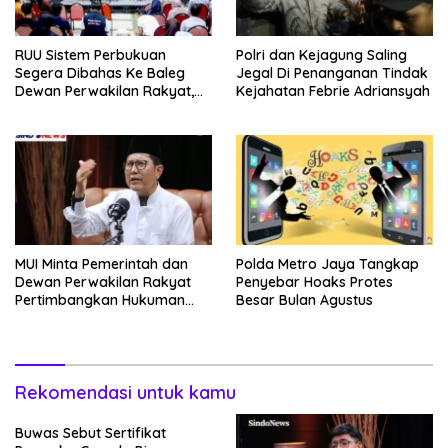
RUU Sistem Perbukuan
Polri dan Kejagung Saling
Segera Dibahas Ke Baleg
Jegal Di Penanganan Tindak
Dewan Perwakilan Rakyat,
Kejahatan Febrie Adriansyah
Willy Aditya: Literatur Itu
Minuman Otak
MUI Minta Pemerintah dan
Polda Metro Jaya Tangkap
Dewan Perwakilan Rakyat
Penyebar Hoaks Protes
Pertimbangkan Hukuman
Besar Bulan Agustus
Mati Bagi Koruptor
Rekomendasi untuk kamu
Buwas Sebut Sertifikat