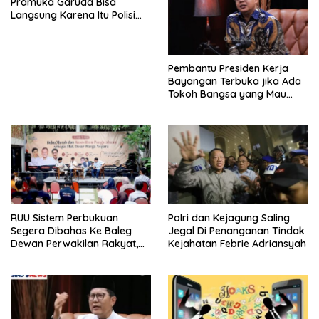
Pramuka Garuda Bisa
Langsung Karena Itu Polisi
Tanpa Tes, Polri: Tetap Harus
Ikuti Seleksi
Pembantu Presiden Kerja
Bayangan Terbuka jika Ada
Tokoh Bangsa yang Mau
Bersama Sebab Itu Dewan
Pengawas
RUU Sistem Perbukuan
Polri dan Kejagung Saling
Segera Dibahas Ke Baleg
Jegal Di Penanganan Tindak
Dewan Perwakilan Rakyat,
Kejahatan Febrie Adriansyah
Willy Aditya: Literatur Itu
Minuman Otak