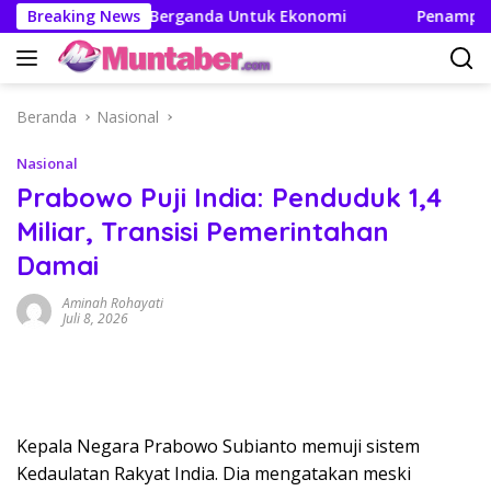
Langsung
Ciptakan Efek Berganda Untuk Ekonomi
Breaking News
Penampilan da
ke
konten
Beranda
Nasional
Nasional
Prabowo Puji India: Penduduk 1,4
Miliar, Transisi Pemerintahan
Damai
Aminah Rohayati
Juli 8, 2026
Kepala Negara Prabowo Subianto memuji sistem
Kedaulatan Rakyat India. Dia mengatakan meski