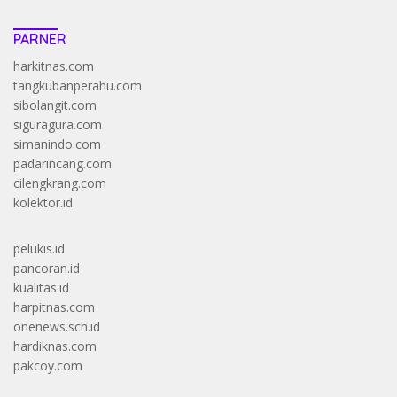
PARNER
harkitnas.com
tangkubanperahu.com
sibolangit.com
siguragura.com
simanindo.com
padarincang.com
cilengkrang.com
kolektor.id
pelukis.id
pancoran.id
kualitas.id
harpitnas.com
onenews.sch.id
hardiknas.com
pakcoy.com