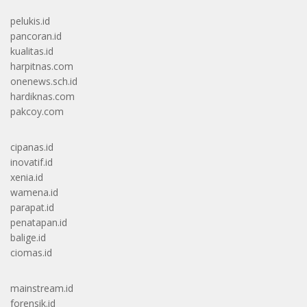
pelukis.id
pancoran.id
kualitas.id
harpitnas.com
onenews.sch.id
hardiknas.com
pakcoy.com
cipanas.id
inovatif.id
xenia.id
wamena.id
parapat.id
penatapan.id
balige.id
ciomas.id
mainstream.id
forensik.id