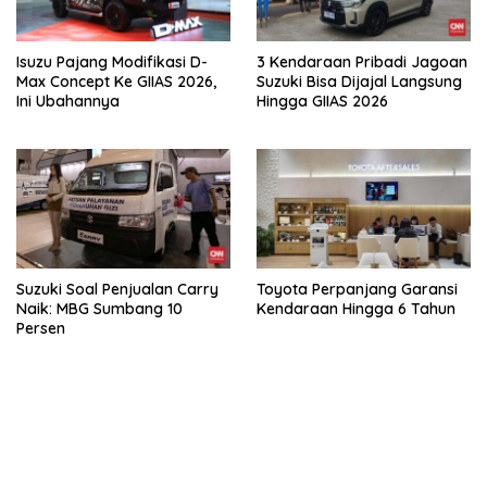
Isuzu Pajang Modifikasi D-
3 Kendaraan Pribadi Jagoan
Max Concept Ke GIIAS 2026,
Suzuki Bisa Dijajal Langsung
Ini Ubahannya
Hingga GIIAS 2026
Suzuki Soal Penjualan Carry
Toyota Perpanjang Garansi
Naik: MBG Sumbang 10
Kendaraan Hingga 6 Tahun
Persen
kehadiran no limit city mengguncang dunia slot online
penghasil uang nyata di slot gatot kaca paling kuat