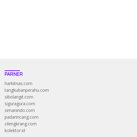
pola kucing emas terbukti ampuh kalahkan algoritma mesin slot
bandar
resep pola pg soft wild bandito yang renyah dan garing
saatnya trik dewa slot membuktikannya di sweet bonanza
https://accslot88.live/
PARNER
harkitnas.com
tangkubanperahu.com
sibolangit.com
siguragura.com
simanindo.com
padarincang.com
cilengkrang.com
kolektor.id