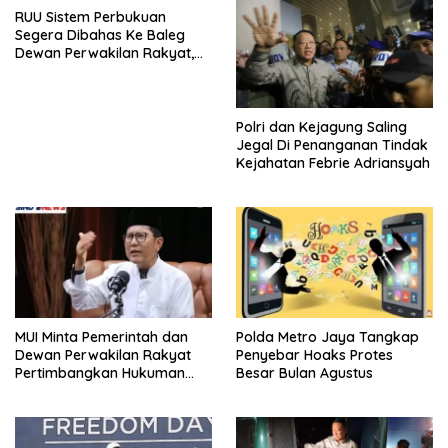
RUU Sistem Perbukuan
Segera Dibahas Ke Baleg
Dewan Perwakilan Rakyat,
Willy Aditya: Literatur Itu
Minuman Otak
Polri dan Kejagung Saling
Jegal Di Penanganan Tindak
Kejahatan Febrie Adriansyah
MUI Minta Pemerintah dan
Polda Metro Jaya Tangkap
Dewan Perwakilan Rakyat
Penyebar Hoaks Protes
Pertimbangkan Hukuman
Besar Bulan Agustus
Mati Bagi Koruptor