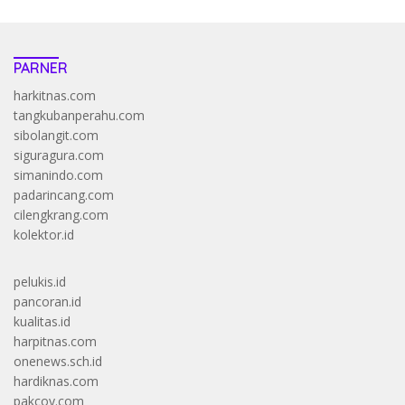
PARNER
harkitnas.com
tangkubanperahu.com
sibolangit.com
siguragura.com
simanindo.com
padarincang.com
cilengkrang.com
kolektor.id
pelukis.id
pancoran.id
kualitas.id
harpitnas.com
onenews.sch.id
hardiknas.com
pakcoy.com