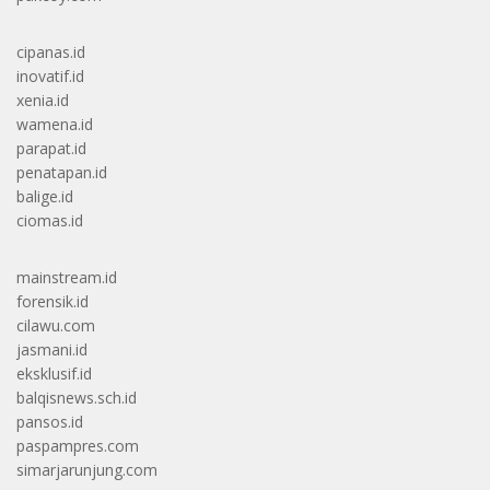
cipanas.id
inovatif.id
xenia.id
wamena.id
parapat.id
penatapan.id
balige.id
ciomas.id
mainstream.id
forensik.id
cilawu.com
jasmani.id
eksklusif.id
balqisnews.sch.id
pansos.id
paspampres.com
simarjarunjung.com