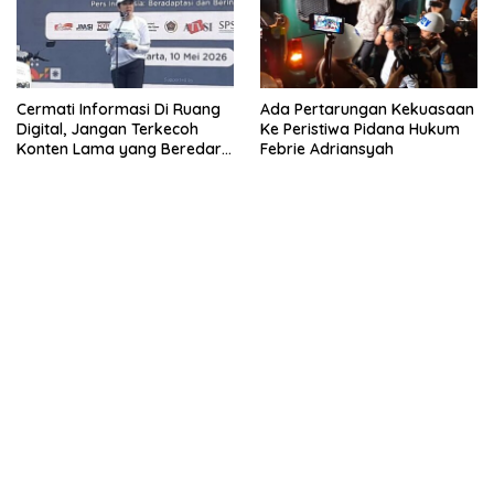
Cermati Informasi Di Ruang
Ada Pertarungan Kekuasaan
Digital, Jangan Terkecoh
Ke Peristiwa Pidana Hukum
Konten Lama yang Beredar
Febrie Adriansyah
Kembali
kehadiran no limit city mengguncang dunia slot online
penghasil uang nyata di slot gatot kaca paling kuat
pola kucing emas terbukti ampuh kalahkan algoritma mesin slot
bandar
resep pola pg soft wild bandito yang renyah dan garing
saatnya trik dewa slot membuktikannya di sweet bonanza
https://accslot88.live/