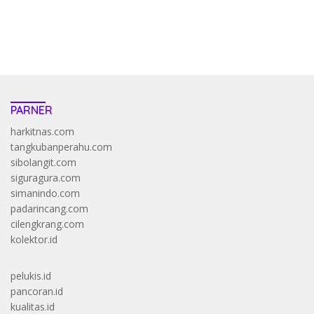
https://accslot88.live/
PARNER
harkitnas.com
tangkubanperahu.com
sibolangit.com
siguragura.com
simanindo.com
padarincang.com
cilengkrang.com
kolektor.id
pelukis.id
pancoran.id
kualitas.id