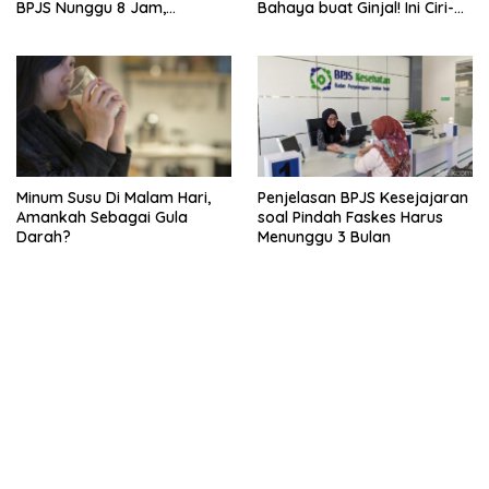
BPJS Nunggu 8 Jam,
Bahaya buat Ginjal! Ini Ciri-
Ternyata Di RSCM
cirinya
Minum Susu Di Malam Hari,
Penjelasan BPJS Kesejajaran
Amankah Sebagai Gula
soal Pindah Faskes Harus
Darah?
Menunggu 3 Bulan
kehadiran no limit city mengguncang dunia slot online
penghasil uang nyata di slot gatot kaca paling kuat
pola kucing emas terbukti ampuh kalahkan algoritma mesin slot
bandar
resep pola pg soft wild bandito yang renyah dan garing
saatnya trik dewa slot membuktikannya di sweet bonanza