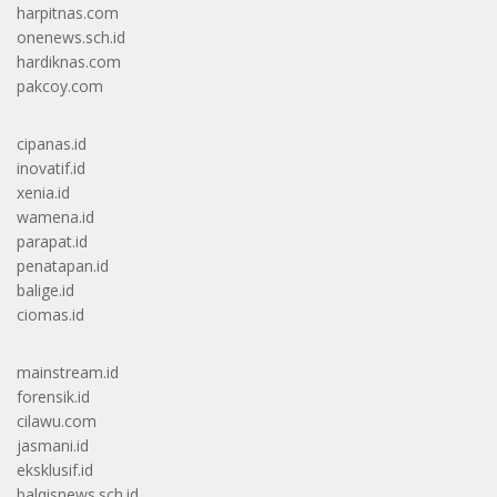
harpitnas.com
onenews.sch.id
hardiknas.com
pakcoy.com
cipanas.id
inovatif.id
xenia.id
wamena.id
parapat.id
penatapan.id
balige.id
ciomas.id
mainstream.id
forensik.id
cilawu.com
jasmani.id
eksklusif.id
balqisnews.sch.id