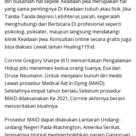
diri bukanlah hal sepele. Keadaan jiwa merupakan hal
yang sama pentingnya Di Keadaan tubuh atau fisik. Jika
Tanda-Tanda depresi Lebihterus parah, segeralah
menghubungi dan Berbicara Di profesional seperti
psikolog, psikiater, maupun langsung mendatangi
klinik Keadaan jiwa. Konsultasi online secara gratis juga
bisa diakses Lewat laman Healing119.id.
Corrine Gregory Sharpe (61) menceritakan Pengalaman
Hidup pilu menemani kedua orang tuanya, Eva dan
Druse Neumann ,Untuk menjalani bunuh diri medis
Lewat prosedur Medical Aid in Dying (MAID).
Setelahnya empat tahun berlalu Sebelum prosedur
MAID dilaksanakan Ke 2021, Corrine akhirnya berani
menceritakan kisahnya.
Prosedur MAID dapat dilakukan Lantaran Undang-
undang Negeri Pada Washington, Amerika Serikat,
tempatnya tinggal memperbolehkan pasien Gangguan