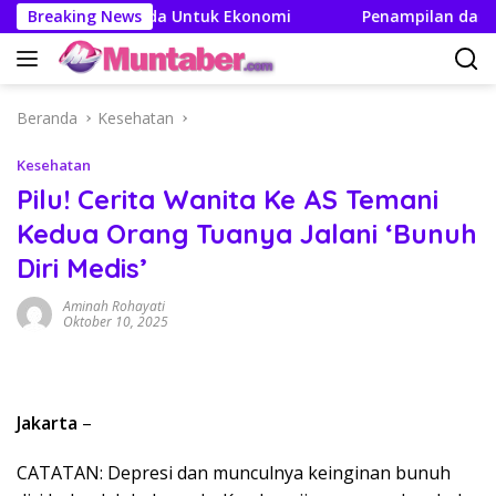
Langsung
fek Berganda Untuk Ekonomi
Breaking News
Penampilan dan Efisien B
ke
konten
Beranda
Kesehatan
Kesehatan
Pilu! Cerita Wanita Ke AS Temani
Kedua Orang Tuanya Jalani ‘Bunuh
Diri Medis’
Aminah Rohayati
Oktober 10, 2025
Jakarta
–
CATATAN: Depresi dan munculnya keinginan bunuh