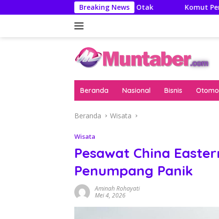
Langsung
: Literatur Itu Minuman Otak
Breaking News
Komut Pertamina Tegask
ke
konten
Beranda
Nasional
Bisnis
Otomot
Beranda
Wisata
Wisata
Pesawat China Easter
Penumpang Panik
Aminah Rohayati
Mei 4, 2026