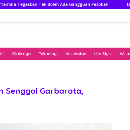
an Tak Boleh Ada Gangguan Pasokan
Isuzu Pajang Mod
if
Olahraga
Teknologi
Kesehatan
Life Style
Wisa
keha
onli
peng
kuat
n Senggol Garbarata,
pola
algo
rese
gari
saat
bon