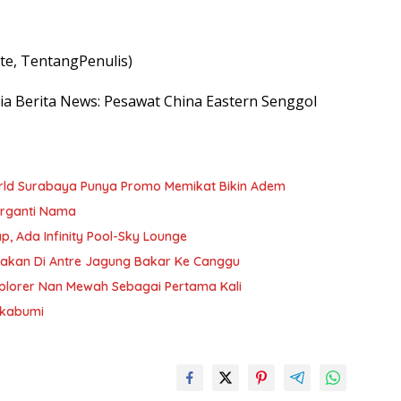
e, TentangPenulis)
esia Berita News: Pesawat China Eastern Senggol
rld Surabaya Punya Promo Memikat Bikin Adem
Berganti Nama
ap, Ada Infinity Pool-Sky Lounge
bakan Di Antre Jagung Bakar Ke Canggu
plorer Nan Mewah Sebagai Pertama Kali
ukabumi