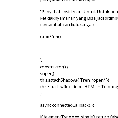
“Penyebab insiden ini Untuk Untuk pen
ketidaknyamanan yang Bisa Jadi ditim
menambahkan keterangan.
(upd/fem)
`;
constructor() {
super()
this.attachShadow({ Tren: “open” })
this.shadowRoot.innerHTML = Tentang
}
async connectedCallback() {
if (elementType === ‘single’) return fals