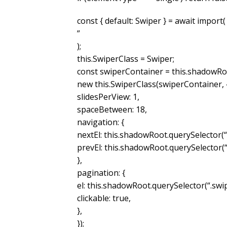
const { default: Swiper } = await import(
”
);
this.SwiperClass = Swiper;
const swiperContainer = this.shadowRoo
new this.SwiperClass(swiperContainer, 
slidesPerView: 1,
spaceBetween: 18,
navigation: {
nextEl: this.shadowRoot.querySelector(“
prevEl: this.shadowRoot.querySelector(
},
pagination: {
el: this.shadowRoot.querySelector(“.swi
clickable: true,
},
});