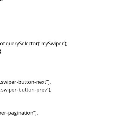
t.querySelector(‘.mySwiper’);
{
.swiper-button-next”),
“.swiper-button-prev”),
per-pagination”),