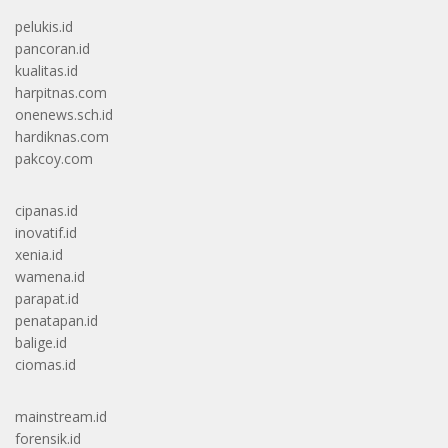
pelukis.id
pancoran.id
kualitas.id
harpitnas.com
onenews.sch.id
hardiknas.com
pakcoy.com
cipanas.id
inovatif.id
xenia.id
wamena.id
parapat.id
penatapan.id
balige.id
ciomas.id
mainstream.id
forensik.id