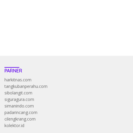
pola kucing emas terbukti ampuh kalahkan algoritma mesin slot
bandar
resep pola pg soft wild bandito yang renyah dan garing
saatnya trik dewa slot membuktikannya di sweet bonanza
https://accslot88.live/
PARNER
harkitnas.com
tangkubanperahu.com
sibolangit.com
siguragura.com
simanindo.com
padarincang.com
cilengkrang.com
kolektor.id