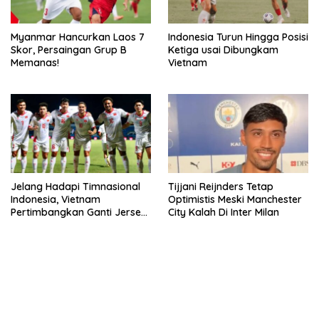
Myanmar Hancurkan Laos 7
Indonesia Turun Hingga Posisi
Skor, Persaingan Grup B
Ketiga usai Dibungkam
Memanas!
Vietnam
Jelang Hadapi Timnasional
Tijjani Reijnders Tetap
Indonesia, Vietnam
Optimistis Meski Manchester
Pertimbangkan Ganti Jersey
City Kalah Di Inter Milan
Hingga Warna Putih
kehadiran no limit city mengguncang dunia slot online
penghasil uang nyata di slot gatot kaca paling kuat