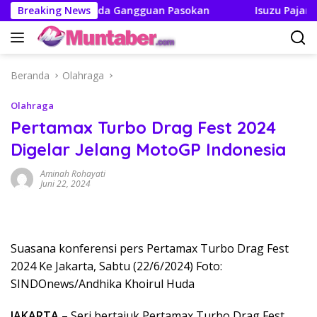
Langsung
 Tak Boleh Ada Gangguan Pasokan
Breaking News
Isuzu Pajang Modifi
ke
konten
Beranda
Olahraga
Olahraga
Pertamax Turbo Drag Fest 2024
Digelar Jelang MotoGP Indonesia
Aminah Rohayati
Juni 22, 2024
Suasana konferensi pers Pertamax Turbo Drag Fest
2024 Ke Jakarta, Sabtu (22/6/2024) Foto:
SINDOnews/Andhika Khoirul Huda
JAKARTA
– Seri bertajuk Pertamax Turbo Drag Fest