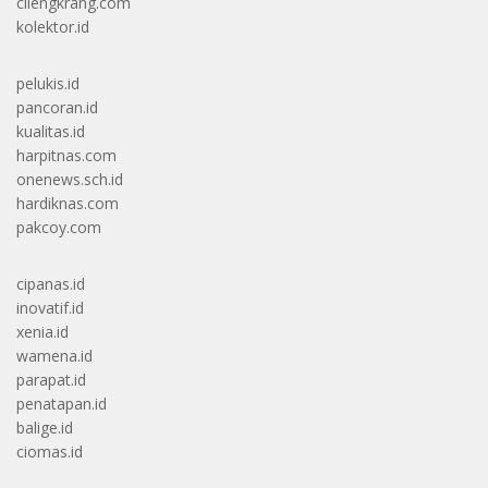
cilengkrang.com
kolektor.id
pelukis.id
pancoran.id
kualitas.id
harpitnas.com
onenews.sch.id
hardiknas.com
pakcoy.com
cipanas.id
inovatif.id
xenia.id
wamena.id
parapat.id
penatapan.id
balige.id
ciomas.id