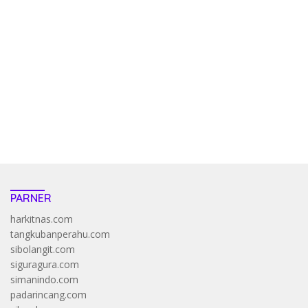
kehadiran no limit city mengguncang dunia slot online
penghasil uang nyata di slot gatot kaca paling kuat
pola kucing emas terbukti ampuh kalahkan algoritma mesin slot
bandar
resep pola pg soft wild bandito yang renyah dan garing
saatnya trik dewa slot membuktikannya di sweet bonanza
https://accslot88.live/
PARNER
harkitnas.com
tangkubanperahu.com
sibolangit.com
siguragura.com
simanindo.com
padarincang.com