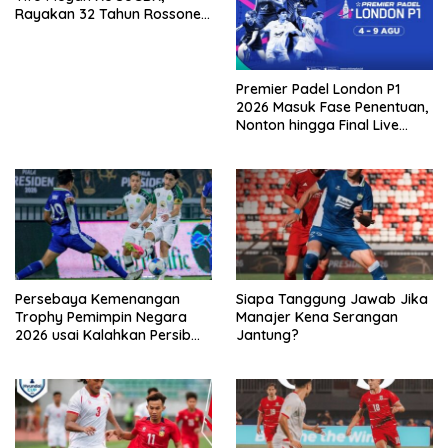
Rayakan 32 Tahun Rossoneri
Kembali Hingga Tanah Air
Premier Padel London P1
2026 Masuk Fase Penentuan,
Nonton hingga Final Live
Penyiaran Langsung Ke
VISION+
Persebaya Kemenangan
Siapa Tanggung Jawab Jika
Trophy Pemimpin Negara
Manajer Kena Serangan
2026 usai Kalahkan Persib
Jantung?
Lewat Adu Eksekusi