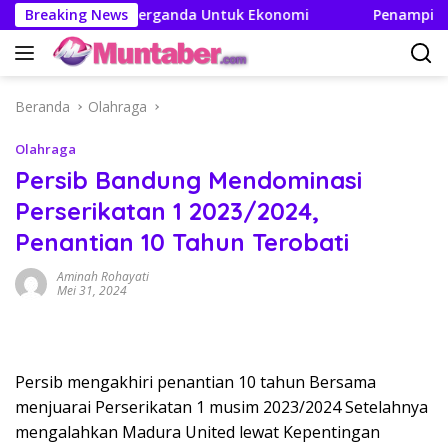
Langsung
iptakan Efek Berganda Untuk Ekonomi
Breaking News
Penampilan dan 
ke
konten
Beranda
Olahraga
Olahraga
Persib Bandung Mendominasi
Perserikatan 1 2023/2024,
Penantian 10 Tahun Terobati
Aminah Rohayati
Mei 31, 2024
Persib mengakhiri penantian 10 tahun Bersama
menjuarai Perserikatan 1 musim 2023/2024 Setelahnya
mengalahkan Madura United lewat Kepentingan