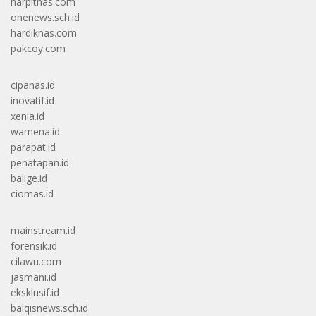
harpitnas.com
onenews.sch.id
hardiknas.com
pakcoy.com
cipanas.id
inovatif.id
xenia.id
wamena.id
parapat.id
penatapan.id
balige.id
ciomas.id
mainstream.id
forensik.id
cilawu.com
jasmani.id
eksklusif.id
balqisnews.sch.id