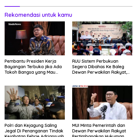
Rekomendasi untuk kamu
Pembantu Presiden Kerja
RUU Sistem Perbukuan
Bayangan Terbuka jika Ada
Segera Dibahas Ke Baleg
Tokoh Bangsa yang Mau
Dewan Perwakilan Rakyat,
Bersama Sebab Itu Dewan
Willy Aditya: Literatur Itu
Pengawas
Minuman Otak
Polri dan Kejagung Saling
MUI Minta Pemerintah dan
Jegal Di Penanganan Tindak
Dewan Perwakilan Rakyat
Kejahatan Febrie Adriansyah
Pertimbangkan Hukuman