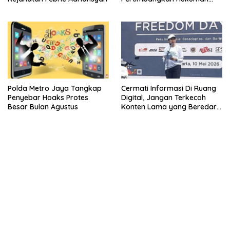
Mati Bagi Koruptor
Polda Metro Jaya Tangkap
Cermati Informasi Di Ruang
Penyebar Hoaks Protes
Digital, Jangan Terkecoh
Besar Bulan Agustus
Konten Lama yang Beredar
Kembali
kehadiran no limit city mengguncang dunia slot online
penghasil uang nyata di slot gatot kaca paling kuat
pola kucing emas terbukti ampuh kalahkan algoritma mesin slot
bandar
resep pola pg soft wild bandito yang renyah dan garing
saatnya trik dewa slot membuktikannya di sweet bonanza