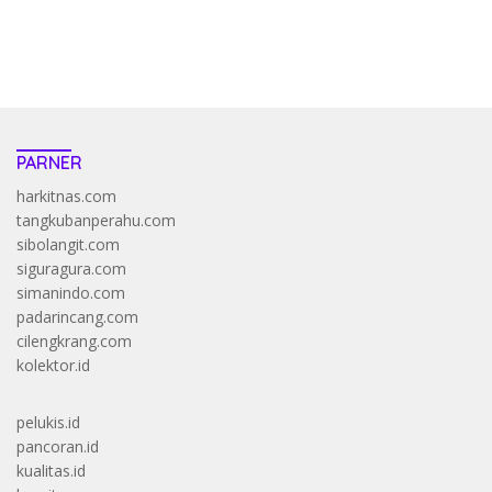
https://accslot88.live/
PARNER
harkitnas.com
tangkubanperahu.com
sibolangit.com
siguragura.com
simanindo.com
padarincang.com
cilengkrang.com
kolektor.id
pelukis.id
pancoran.id
kualitas.id