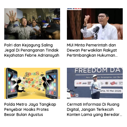
Bersama Sebab Itu Dewan
Willy Aditya: Literatur Itu
Pengawas
Minuman Otak
Polri dan Kejagung Saling
MUI Minta Pemerintah dan
Jegal Di Penanganan Tindak
Dewan Perwakilan Rakyat
Kejahatan Febrie Adriansyah
Pertimbangkan Hukuman
Mati Bagi Koruptor
Polda Metro Jaya Tangkap
Cermati Informasi Di Ruang
Penyebar Hoaks Protes
Digital, Jangan Terkecoh
Besar Bulan Agustus
Konten Lama yang Beredar
Kembali