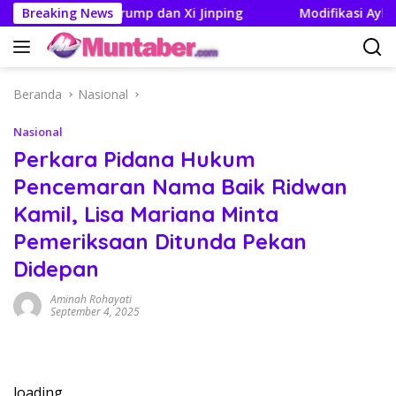
Langsung
g Pertemuan Trump dan Xi Jinping
Breaking News
Modifikasi Ayla Vint
ke
konten
Beranda
Nasional
Nasional
Perkara Pidana Hukum
Pencemaran Nama Baik Ridwan
Kamil, Lisa Mariana Minta
Pemeriksaan Ditunda Pekan
Didepan
Aminah Rohayati
September 4, 2025
loading…