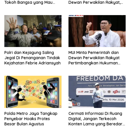
Tokoh Bangsa yang Mau
Dewan Perwakilan Rakyat,
Bersama Sebab Itu Dewan
Willy Aditya: Literatur Itu
Pengawas
Minuman Otak
Polri dan Kejagung Saling
MUI Minta Pemerintah dan
Jegal Di Penanganan Tindak
Dewan Perwakilan Rakyat
Kejahatan Febrie Adriansyah
Pertimbangkan Hukuman
Mati Bagi Koruptor
Polda Metro Jaya Tangkap
Cermati Informasi Di Ruang
Penyebar Hoaks Protes
Digital, Jangan Terkecoh
Besar Bulan Agustus
Konten Lama yang Beredar
Kembali