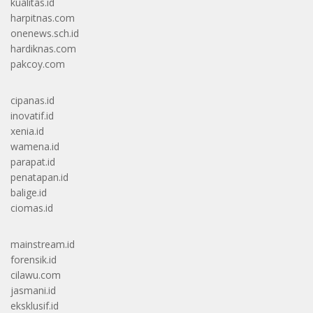
kualitas.id
harpitnas.com
onenews.sch.id
hardiknas.com
pakcoy.com
cipanas.id
inovatif.id
xenia.id
wamena.id
parapat.id
penatapan.id
balige.id
ciomas.id
mainstream.id
forensik.id
cilawu.com
jasmani.id
eksklusif.id