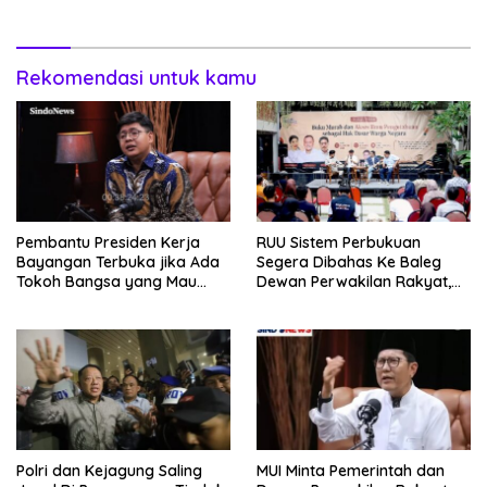
Rekomendasi untuk kamu
Pembantu Presiden Kerja
RUU Sistem Perbukuan
Bayangan Terbuka jika Ada
Segera Dibahas Ke Baleg
Tokoh Bangsa yang Mau
Dewan Perwakilan Rakyat,
Bersama Sebab Itu Dewan
Willy Aditya: Literatur Itu
Pengawas
Minuman Otak
Polri dan Kejagung Saling
MUI Minta Pemerintah dan