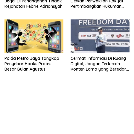
Jegal Di Penanganan Tindak
Dewan Perwakilan Rakyat
Kejahatan Febrie Adriansyah
Pertimbangkan Hukuman
Mati Bagi Koruptor
Polda Metro Jaya Tangkap
Cermati Informasi Di Ruang
Penyebar Hoaks Protes
Digital, Jangan Terkecoh
Besar Bulan Agustus
Konten Lama yang Beredar
Kembali
kehadiran no limit city mengguncang dunia slot online
penghasil uang nyata di slot gatot kaca paling kuat
pola kucing emas terbukti ampuh kalahkan algoritma mesin slot
bandar
resep pola pg soft wild bandito yang renyah dan garing