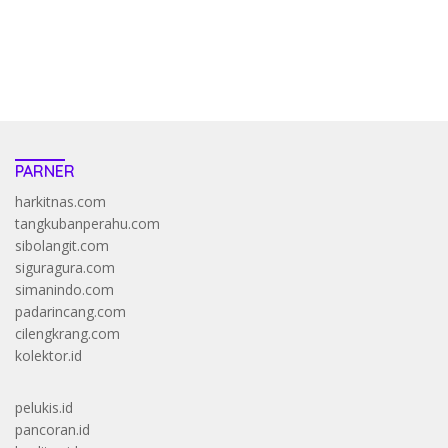
saatnya trik dewa slot membuktikannya di sweet bonanza
https://accslot88.live/
PARNER
harkitnas.com
tangkubanperahu.com
sibolangit.com
siguragura.com
simanindo.com
padarincang.com
cilengkrang.com
kolektor.id
pelukis.id
pancoran.id