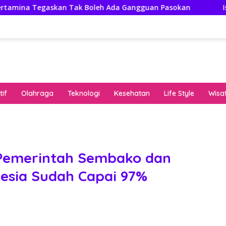
an Tak Boleh Ada Gangguan Pasokan
Isuzu Pajang Mod
if
Olahraga
Teknologi
Kesehatan
Life Style
Wisa
keha
onli
peng
kuat
Pemerintah Sembako dan
pola
nesia Sudah Capai 97%
algo
rese
gari
saat
bon