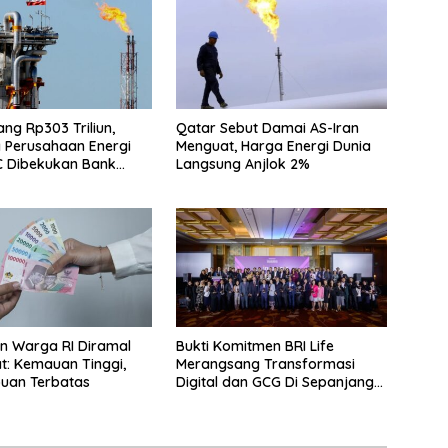
Utang Rp303 Triliun,
Qatar Sebut Damai AS-Iran
 Perusahaan Energi
Menguat, Harga Energi Dunia
C Dibekukan Bank
Langsung Anjlok 2%
n Warga RI Diramal
Bukti Komitmen BRI Life
: Kemauan Tinggi,
Merangsang Transformasi
an Terbatas
Digital dan GCG Di Sepanjang
2026