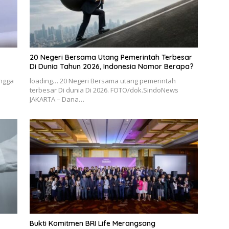
20 Negeri Bersama Utang Pemerintah Terbesar
Di Dunia Tahun 2026, Indonesia Nomor Berapa?
ingga
loading… 20 Negeri Bersama utang pemerintah
terbesar Di dunia Di 2026. FOTO/dok.SindoNews
JAKARTA – Dana…
Bukti Komitmen BRI Life Merangsang