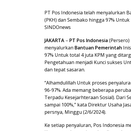
PT Pos Indonesia telah menyalurkan Ba
(PKH) dan Sembako hingga 97% Untuk to
SINDOnews
JAKARTA
–
PT Pos Indonesia
(Persero) 
menyalurkan
Bantuan Pemerintah
Ini
97% Untuk total 4 juta KPM yang ditar
Pengetahuan menjadi Kunci sukses Un
dan tepat sasaran.
“Alhamdulillah Untuk proses penyalura
96-97%. Ada memang beberapa peruba
Terpadu Kesejarhteraan Sosial). Dari S
sampai 100%,” kata Direktur Usaha Jas
persnya, Minggu (2/6/2024).
Ke setiap penyaluran, Pos Indonesia m