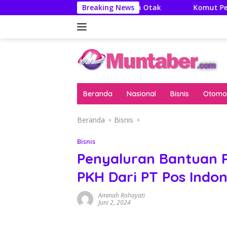
Langsung
: Literatur Itu Minuman Otak
Breaking News
Komut Pertamina Tegask
ke
konten
Beranda
Nasional
Bisnis
Otomot
Beranda
Bisnis
Bisnis
Penyaluran Bantuan 
PKH Dari PT Pos Indo
Aminah Rohayati
Juni 2, 2024