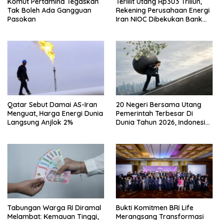
Komut Pertamina Tegaskan
Terlilit Utang Rp303 Triliun,
Tak Boleh Ada Gangguan
Rekening Perusahaan Energi
Pasokan
Iran NIOC Dibekukan Bank
Negeri
Qatar Sebut Damai AS-Iran
20 Negeri Bersama Utang
Menguat, Harga Energi Dunia
Pemerintah Terbesar Di
Langsung Anjlok 2%
Dunia Tahun 2026, Indonesia
Nomor Berapa?
Tabungan Warga RI Diramal
Bukti Komitmen BRI Life
Melambat: Kemauan Tinggi,
Merangsang Transformasi