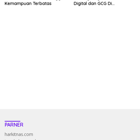
Kemampuan Terbatas
Digital dan GCG Di
Sepanjang 2026
kehadiran no limit city mengguncang dunia slot online
penghasil uang nyata di slot gatot kaca paling kuat
pola kucing emas terbukti ampuh kalahkan algoritma mesin slot
bandar
resep pola pg soft wild bandito yang renyah dan garing
saatnya trik dewa slot membuktikannya di sweet bonanza
https://accslot88.live/
PARNER
harkitnas.com