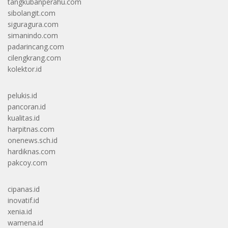
tangkubanperahu.com
sibolangit.com
siguragura.com
simanindo.com
padarincang.com
cilengkrang.com
kolektor.id
pelukis.id
pancoran.id
kualitas.id
harpitnas.com
onenews.sch.id
hardiknas.com
pakcoy.com
cipanas.id
inovatif.id
xenia.id
wamena.id