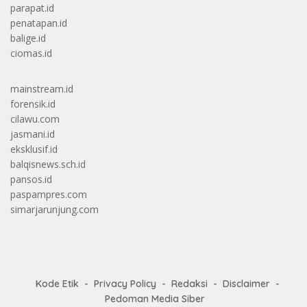
parapat.id
penatapan.id
balige.id
ciomas.id
mainstream.id
forensik.id
cilawu.com
jasmani.id
eksklusif.id
balqisnews.sch.id
pansos.id
paspampres.com
simarjarunjung.com
Kode Etik
Privacy Policy
Redaksi
Disclaimer
Pedoman Media Siber