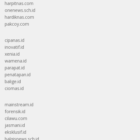
harpitnas.com
onenews.sch.id
hardiknas.com
pakcoy.com
cipanas.id
inovatif.id
xenia.id
wamena.id
parapat.id
penatapan.id
balige.id
ciomas.id
mainstream.id
forensik.id
cilawu.com
jasmani.id
eksklusif.id
balqisnews.sch.id