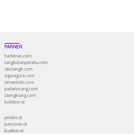
https://accslot88.live/
PARNER
harkitnas.com
tangkubanperahu.com
sibolangit.com
siguragura.com
simanindo.com
padarincang.com
cilengkrang.com
kolektor.id
pelukis.id
pancoran.id
kualitas.id