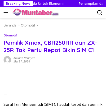
Langsung
Efek Berganda Untuk Ekonomi
Breaking News
Penampilan dan Efisien 
ke
konten
Beranda
Otomotif
Otomotif
Pemilik Xmax, CBR250RR dan ZX-
25R Tak Perlu Repot Bikin SIM C1
Aminah Rohayati
Mei 31, 2024
—
Surat Izin Mengemudi (SIM) C1 sudah terbit dan pemilik