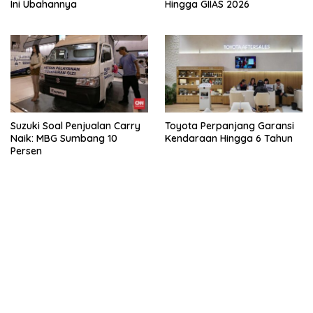
Ini Ubahannya
Hingga GIIAS 2026
Suzuki Soal Penjualan Carry
Toyota Perpanjang Garansi
Naik: MBG Sumbang 10
Kendaraan Hingga 6 Tahun
Persen
kehadiran no limit city mengguncang dunia slot online
penghasil uang nyata di slot gatot kaca paling kuat
pola kucing emas terbukti ampuh kalahkan algoritma mesin slot
bandar
resep pola pg soft wild bandito yang renyah dan garing
saatnya trik dewa slot membuktikannya di sweet bonanza