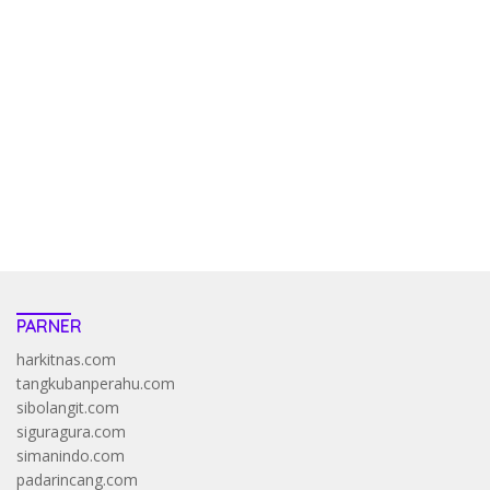
kehadiran no limit city mengguncang dunia slot online
penghasil uang nyata di slot gatot kaca paling kuat
pola kucing emas terbukti ampuh kalahkan algoritma mesin slot
bandar
resep pola pg soft wild bandito yang renyah dan garing
saatnya trik dewa slot membuktikannya di sweet bonanza
https://accslot88.live/
PARNER
harkitnas.com
tangkubanperahu.com
sibolangit.com
siguragura.com
simanindo.com
padarincang.com