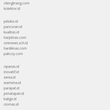
cilengkrang.com
kolektor.id
pelukis.id
pancoran.id
kualitas.id
harpitnas.com
onenews.sch.id
hardiknas.com
pakcoy.com
cipanas.id
inovatif.id
xenia.id
wamena.id
parapat.id
penatapan.id
balige.id
ciomas.id