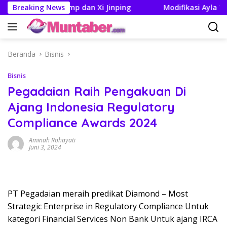
Langsung
ertemuan Trump dan Xi Jinping
Breaking News
Modifikasi Ayla Vintage
ke
konten
Beranda
Bisnis
Bisnis
Pegadaian Raih Pengakuan Di
Ajang Indonesia Regulatory
Compliance Awards 2024
Aminah Rohayati
Juni 3, 2024
PT Pegadaian meraih predikat Diamond – Most
Strategic Enterprise in Regulatory Compliance Untuk
kategori Financial Services Non Bank Untuk ajang IRCA