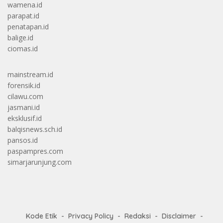
wamena.id
parapat.id
penatapan.id
balige.id
ciomas.id
mainstream.id
forensik.id
cilawu.com
jasmani.id
eksklusif.id
balqisnews.sch.id
pansos.id
paspampres.com
simarjarunjung.com
Kode Etik
Privacy Policy
Redaksi
Disclaimer