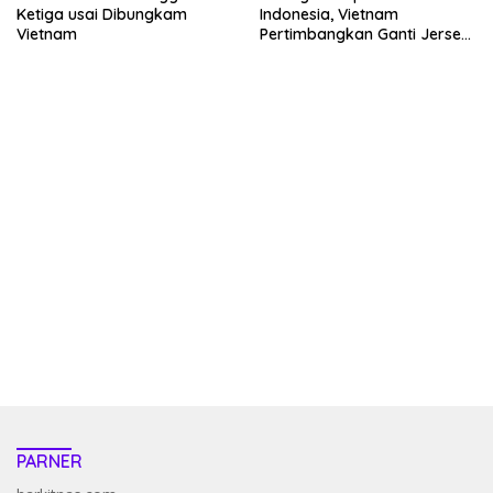
Ketiga usai Dibungkam
Indonesia, Vietnam
Vietnam
Pertimbangkan Ganti Jersey
Hingga Warna Putih
kehadiran no limit city mengguncang dunia slot online
penghasil uang nyata di slot gatot kaca paling kuat
pola kucing emas terbukti ampuh kalahkan algoritma mesin slot
bandar
resep pola pg soft wild bandito yang renyah dan garing
saatnya trik dewa slot membuktikannya di sweet bonanza
https://accslot88.live/
PARNER