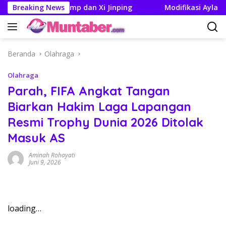
Langsung
Pertemuan Trump dan Xi Jinping
Breaking News
Modifikasi Ayla Vintag
ke
konten
Beranda
Olahraga
Olahraga
Parah, FIFA Angkat Tangan
Biarkan Hakim Laga Lapangan
Resmi Trophy Dunia 2026 Ditolak
Masuk AS
Aminah Rohayati
Juni 9, 2026
loading…