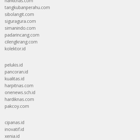
harkitnas.com
tangkubanperahu.com
sibolangit.com
siguragura.com
simanindo.com
padarincang.com
cilengkrang.com
kolektor.id
pelukis.id
pancoran.id
kualitas.id
harpitnas.com
onenews.sch.id
hardiknas.com
pakcoy.com
cipanas.id
inovatif.id
xenia.id