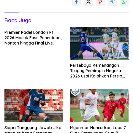
Baca Juga
Premier Padel London P1
2026 Masuk Fase Penentuan,
Nonton hingga Final Live
Penyiaran Langsung Ke
VISION+
Persebaya Kemenangan
Trophy Pemimpin Negara
2026 usai Kalahkan Persib
Lewat Adu Eksekusi
Siapa Tanggung Jawab Jika
Myanmar Hancurkan Laos 7
Manajer Kena Serangan
Skor, Persaingan Grup B