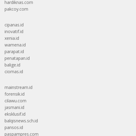
hardiknas.com
pakcoy.com
cipanas.id
inovatif.id
xenia.id
wamena.id
parapat.id
penatapan.id
balige.id
ciomas.id
mainstream.id
forensik.id
cilawu.com
jasmani.id
eksklusif.id
balqisnews.sch.id
pansos.id
paspampres.com