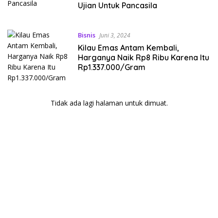
Ujian Untuk Pancasila
Bisnis
Juni 3, 2024
Kilau Emas Antam Kembali,
Harganya Naik Rp8 Ribu Karena Itu
Rp1.337.000/Gram
Tidak ada lagi halaman untuk dimuat.
kehadiran no limit city mengguncang dunia slot online
penghasil uang nyata di slot gatot kaca paling kuat
pola kucing emas terbukti ampuh kalahkan algoritma mesin slot
bandar
resep pola pg soft wild bandito yang renyah dan garing
saatnya trik dewa slot membuktikannya di sweet bonanza
https://accslot88.live/