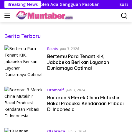
Langsung
 Tegaskan Tak Boleh Ada Gangguan Pasokan
Breaking News
Isuzu Pa
ke
konten
Muntaber
Berita Terbaru
Bisnis
Juni 3, 2024
Bertemu Para Tenant KIK,
Jababeka Berikan Layanan
Duniamaya Optimal
Otomotif
Juni 3, 2024
Bocoran 3 Merek China Mutakhir
Bakal Produksi Kendaraan Pribadi
Di Indonesia
Olahraga
Juni 3, 2024