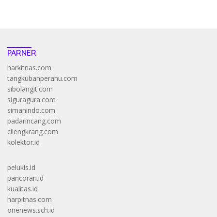
PARNER
harkitnas.com
tangkubanperahu.com
sibolangit.com
siguragura.com
simanindo.com
padarincang.com
cilengkrang.com
kolektor.id
pelukis.id
pancoran.id
kualitas.id
harpitnas.com
onenews.sch.id