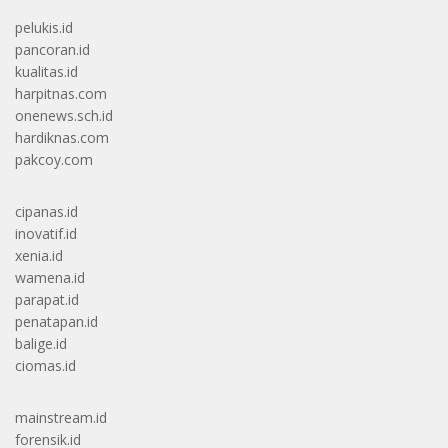
pelukis.id
pancoran.id
kualitas.id
harpitnas.com
onenews.sch.id
hardiknas.com
pakcoy.com
cipanas.id
inovatif.id
xenia.id
wamena.id
parapat.id
penatapan.id
balige.id
ciomas.id
mainstream.id
forensik.id