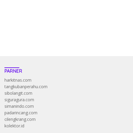
pola kucing emas terbukti ampuh kalahkan algoritma mesin slot
bandar
resep pola pg soft wild bandito yang renyah dan garing
saatnya trik dewa slot membuktikannya di sweet bonanza
https://accslot88.live/
PARNER
harkitnas.com
tangkubanperahu.com
sibolangit.com
siguragura.com
simanindo.com
padarincang.com
cilengkrang.com
kolektor.id