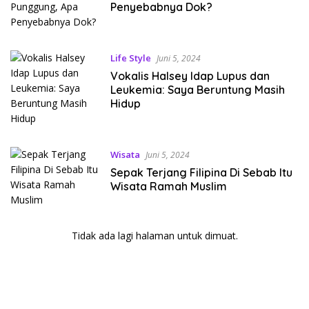
Penyebabnya Dok?
Life Style
Juni 5, 2024
Vokalis Halsey Idap Lupus dan
Leukemia: Saya Beruntung Masih
Hidup
Wisata
Juni 5, 2024
Sepak Terjang Filipina Di Sebab Itu
Wisata Ramah Muslim
Tidak ada lagi halaman untuk dimuat.
kehadiran no limit city mengguncang dunia slot online
penghasil uang nyata di slot gatot kaca paling kuat