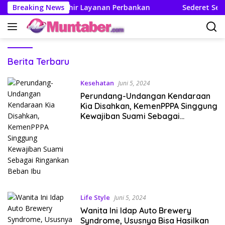
Langsung
ewat Wajah Mutakhir Layanan Perbankan
Breaking News
Sederet Senim
ke
konten
Muntaber
Berita Terbaru
Kesehatan
Juni 5, 2024
Perundang-Undangan Kendaraan
Kia Disahkan, KemenPPPA Singgung
Kewajiban Suami Sebagai
Ringankan Beban Ibu
Life Style
Juni 5, 2024
Wanita Ini Idap Auto Brewery
Syndrome, Ususnya Bisa Hasilkan