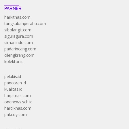
PARNER
harkitnas.com
tangkubanperahu.com
sibolangit.com
siguragura.com
simanindo.com
padarincang.com
cilengkrang.com
kolektor.id
pelukis.id
pancoran.id
kualitas.id
harpitnas.com
onenews.sch.id
hardiknas.com
pakcoy.com