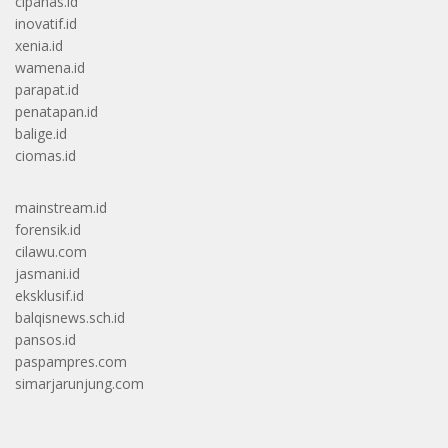
cipanas.id
inovatif.id
xenia.id
wamena.id
parapat.id
penatapan.id
balige.id
ciomas.id
mainstream.id
forensik.id
cilawu.com
jasmani.id
eksklusif.id
balqisnews.sch.id
pansos.id
paspampres.com
simarjarunjung.com