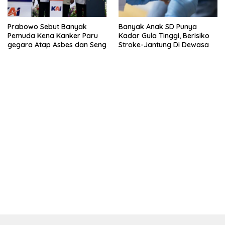
Prabowo Sebut Banyak
Banyak Anak SD Punya
Pemuda Kena Kanker Paru
Kadar Gula Tinggi, Berisiko
gegara Atap Asbes dan Seng
Stroke-Jantung Di Dewasa
kehadiran no limit city mengguncang dunia slot online
penghasil uang nyata di slot gatot kaca paling kuat
pola kucing emas terbukti ampuh kalahkan algoritma mesin slot
bandar
resep pola pg soft wild bandito yang renyah dan garing
saatnya trik dewa slot membuktikannya di sweet bonanza
https://accslot88.live/