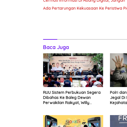
Cermati Informasi Di Ruang Digital, Janga
Ada Pertarungan Kekuasaan Ke Peristiwa P
Baca Juga
RUU Sistem Perbukuan Segera
Polri da
Dibahas Ke Baleg Dewan
Jegal Di
Perwakilan Rakyat, Willy
Kejahata
Aditya: Literatur Itu Minuman
Otak