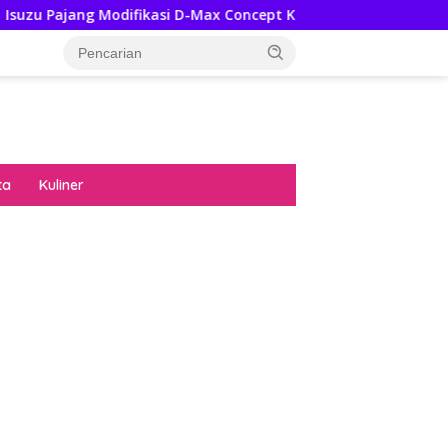
ng Modifikasi D-Max Concept Ke GIIAS 2026, Ini Ubahannya
ta
Kuliner
diran no limit city mengguncang dunia slot
ne
hasil uang nyata di slot gatot kaca paling
 kucing emas terbukti ampuh kalahkan
ritma mesin slot bandar
p pola pg soft wild bandito yang renyah dan
ng
nya trik dewa slot membuktikannya di sweet
anza