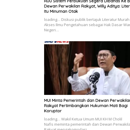
RUU Sistem Perbukuan Segera Dibahas Ke B
Dewan Perwakilan Rakyat, Willy Aditya: Lite
Itu Minuman Otak
loading… Diskusi publik bertajuk Literatur Mura
Akses Ilmu Pengetahuan sebagai Hak Dasar Wa
Negeri…
MUI Minta Pemerintah dan Dewan Perwakila
Rakyat Pertimbangkan Hukuman Mati Bagi
Koruptor
loading… Wakil Ketua Umum MUI KH M Cholil
Nafis meminta pemerintah dan Dewan Perwakil
Rakyat mengakomodasi…