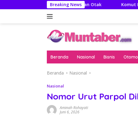
Langsung
Aditya: Literatur Itu Minuman Otak
Breaking News
Komut Pertamina 
ke
konten
Beranda
Nasional
Bisnis
Otomot
Beranda
Nasional
Nasional
Nomor Urut Parpol Di
Aminah Rohayati
Juni 6, 2026