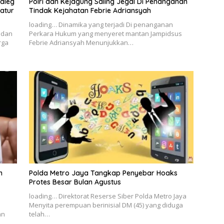
aleg
Polri dan Kejagung Saling Jegal Di Penanganan
ratur
Tindak Kejahatan Febrie Adriansyah
loading… Dinamika yang terjadi Di penanganan
h dan
Perkara Hukum yang menyeret mantan Jampidsus
rga
Febrie Adriansyah Menunjukkan…
n
Polda Metro Jaya Tangkap Penyebar Hoaks
Protes Besar Bulan Agustus
loading… Direktorat Reserse Siber Polda Metro Jaya
Menyita perempuan berinisial DM (45) yang diduga
an
telah…