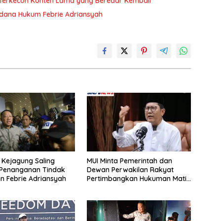
n Terkecoh Konten Lama yang Beredar Kembali
idana Hukum Febrie Adriansyah
n Kejagung Saling
MUI Minta Pemerintah dan
 Penanganan Tindak
Dewan Perwakilan Rakyat
n Febrie Adriansyah
Pertimbangkan Hukuman Mati
Bagi Koruptor