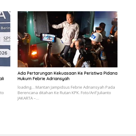
Ada Pertarungan Kekuasaan Ke Peristiwa Pidana
li
Hukum Febrie Adriansyah
loading… Mantan Jampidsus Febrie Adriansyah Pada
to
Berencana ditahan Ke Rutan KPK. Foto/Arif Julianto
JAKARTA –…