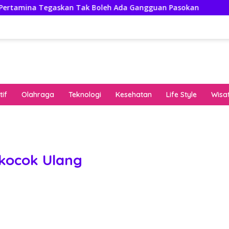
Tegaskan Tak Boleh Ada Gangguan Pasokan
Isuzu Paja
if
Olahraga
Teknologi
Kesehatan
Life Style
Wisa
keha
onli
peng
kuat
kocok Ulang
pola
algo
rese
gari
saat
bon