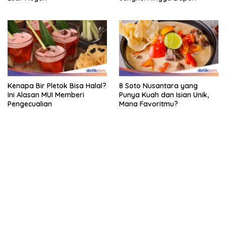
Kenapa Bir Pletok Bisa Halal?
8 Soto Nusantara yang
Ini Alasan MUI Memberi
Punya Kuah dan Isian Unik,
Pengecualian
Mana Favoritmu?
kehadiran no limit city mengguncang dunia slot online
penghasil uang nyata di slot gatot kaca paling kuat
pola kucing emas terbukti ampuh kalahkan algoritma mesin slot
bandar
resep pola pg soft wild bandito yang renyah dan garing
saatnya trik dewa slot membuktikannya di sweet bonanza