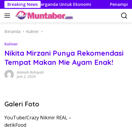
Langsung
iptakan Efek Berganda Untuk Ekonomi
Breaking News
Penampilan dan 
ke
konten
Beranda
Kuliner
Kuliner
Nikita Mirzani Punya Rekomendasi
Tempat Makan Mie Ayam Enak!
Aminah Rohayati
Juni 2, 2024
Galeri Foto
YouTube/Crazy Nikmir REAL –
detikFood