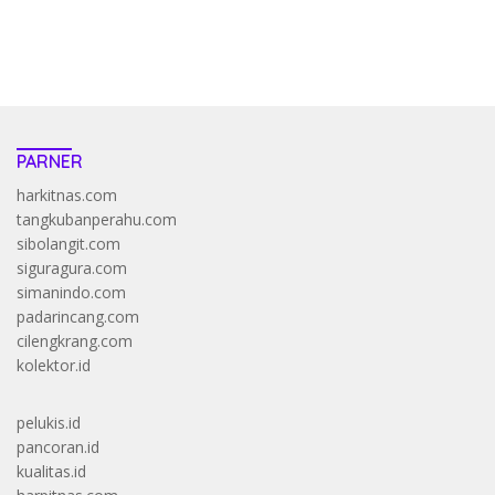
https://accslot88.live/
PARNER
harkitnas.com
tangkubanperahu.com
sibolangit.com
siguragura.com
simanindo.com
padarincang.com
cilengkrang.com
kolektor.id
pelukis.id
pancoran.id
kualitas.id