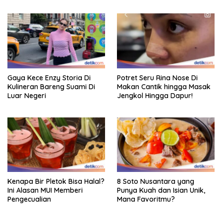
Gaya Kece Enzy Storia Di
Potret Seru Rina Nose Di
Kulineran Bareng Suami Di
Makan Cantik hingga Masak
Luar Negeri
Jengkol Hingga Dapur!
Kenapa Bir Pletok Bisa Halal?
8 Soto Nusantara yang
Ini Alasan MUI Memberi
Punya Kuah dan Isian Unik,
Pengecualian
Mana Favoritmu?