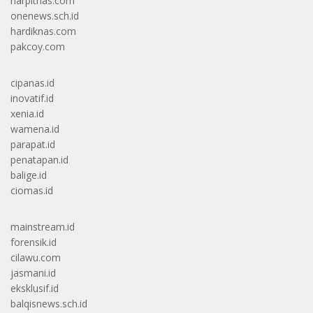
harpitnas.com
onenews.sch.id
hardiknas.com
pakcoy.com
cipanas.id
inovatif.id
xenia.id
wamena.id
parapat.id
penatapan.id
balige.id
ciomas.id
mainstream.id
forensik.id
cilawu.com
jasmani.id
eksklusif.id
balqisnews.sch.id