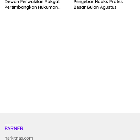
Dewan Perwakilan Rakyat
Penyebar Hoaks Protes
Pertimbangkan Hukuman
Besar Bulan Agustus
Mati Bagi Koruptor
kehadiran no limit city mengguncang dunia slot online
penghasil uang nyata di slot gatot kaca paling kuat
pola kucing emas terbukti ampuh kalahkan algoritma mesin slot
bandar
resep pola pg soft wild bandito yang renyah dan garing
saatnya trik dewa slot membuktikannya di sweet bonanza
https://accslot88.live/
PARNER
harkitnas.com