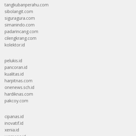
tangkubanperahu.com
sibolangit.com
siguragura.com
simanindo.com
padarincang.com
cilengkrang.com
kolektor.id
pelukis.id
pancoran.id
kualitas.id
harpitnas.com
onenews.sch.id
hardiknas.com
pakcoy.com
cipanas.id
inovatif.id
xenia.id