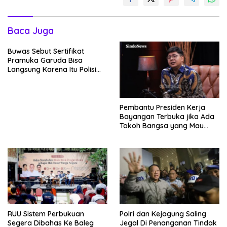
Baca Juga
Buwas Sebut Sertifikat
Pramuka Garuda Bisa
Langsung Karena Itu Polisi
Tanpa Tes, Polri: Tetap Harus
Ikuti Seleksi
Pembantu Presiden Kerja
Bayangan Terbuka jika Ada
Tokoh Bangsa yang Mau
Bersama Sebab Itu Dewan
Pengawas
RUU Sistem Perbukuan
Polri dan Kejagung Saling
Segera Dibahas Ke Baleg
Jegal Di Penanganan Tindak