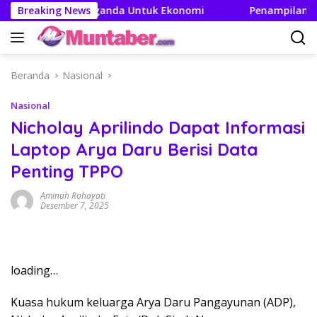
Langsung
akan Efek Berganda Untuk Ekonomi
Breaking News
Penampilan dan Efi
ke
konten
Beranda
Nasional
Nasional
Nicholay Aprilindo Dapat Informasi
Laptop Arya Daru Berisi Data
Penting TPPO
Aminah Rohayati
Desember 7, 2025
loading…
Kuasa hukum keluarga Arya Daru Pangayunan (ADP),