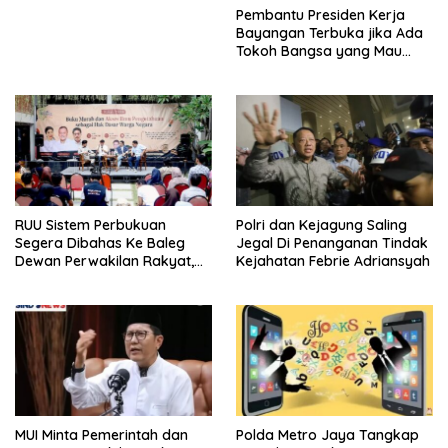
Pembantu Presiden Kerja
Bayangan Terbuka jika Ada
Tokoh Bangsa yang Mau
Bersama Sebab Itu Dewan
Pengawas
RUU Sistem Perbukuan
Polri dan Kejagung Saling
Segera Dibahas Ke Baleg
Jegal Di Penanganan Tindak
Dewan Perwakilan Rakyat,
Kejahatan Febrie Adriansyah
Willy Aditya: Literatur Itu
Minuman Otak
MUI Minta Pemerintah dan
Polda Metro Jaya Tangkap