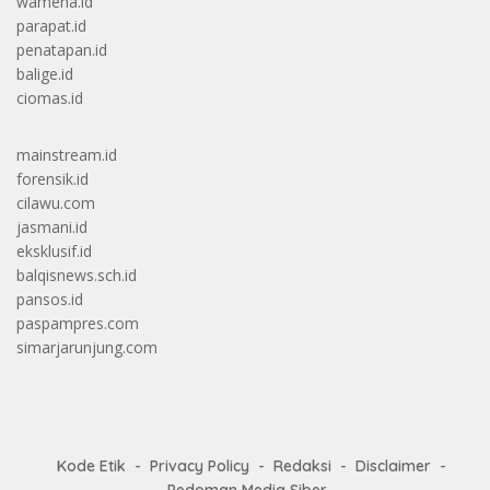
wamena.id
parapat.id
penatapan.id
balige.id
ciomas.id
mainstream.id
forensik.id
cilawu.com
jasmani.id
eksklusif.id
balqisnews.sch.id
pansos.id
paspampres.com
simarjarunjung.com
Kode Etik
Privacy Policy
Redaksi
Disclaimer
Pedoman Media Siber