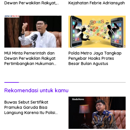
Dewan Perwakilan Rakyat,
Kejahatan Febrie Adriansyah
Willy Aditya: Literatur Itu
Minuman Otak
MUI Minta Pemerintah dan
Polda Metro Jaya Tangkap
Dewan Perwakilan Rakyat
Penyebar Hoaks Protes
Pertimbangkan Hukuman
Besar Bulan Agustus
Mati Bagi Koruptor
Rekomendasi untuk kamu
Buwas Sebut Sertifikat
Pramuka Garuda Bisa
Langsung Karena Itu Polisi
Tanpa Tes, Polri: Tetap Harus
Ikuti Seleksi