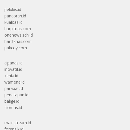
pelukis.id
pancoran.id
kualitas.id
harpitnas.com
onenews.sch.id
hardiknas.com
pakcoy.com
cipanas.id
inovatif.id
xenia.id
wamena.id
parapat.id
penatapan.id
balige.id
ciomas.id
mainstream.id
forensik.id