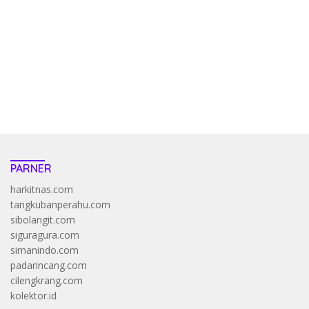
pola kucing emas terbukti ampuh kalahkan algoritma mesin slot
bandar
resep pola pg soft wild bandito yang renyah dan garing
saatnya trik dewa slot membuktikannya di sweet bonanza
https://accslot88.live/
PARNER
harkitnas.com
tangkubanperahu.com
sibolangit.com
siguragura.com
simanindo.com
padarincang.com
cilengkrang.com
kolektor.id