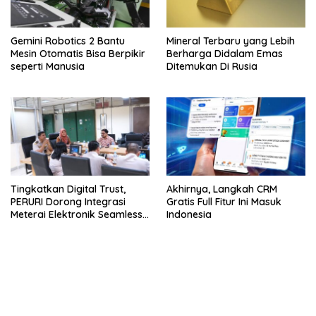
Gemini Robotics 2 Bantu
Mineral Terbaru yang Lebih
Mesin Otomatis Bisa Berpikir
Berharga Didalam Emas
seperti Manusia
Ditemukan Di Rusia
Tingkatkan Digital Trust,
Akhirnya, Langkah CRM
PERURI Dorong Integrasi
Gratis Full Fitur Ini Masuk
Meterai Elektronik Seamless
Indonesia
Ke Layanan Karantina
kehadiran no limit city mengguncang dunia slot online
penghasil uang nyata di slot gatot kaca paling kuat