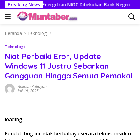
Langsung
ing Perusahaan Energi Iran NIOC Dibekukan Bank Negeri
Breaking News
ke
konten
Beranda
Teknologi
Teknologi
Niat Perbaiki Eror, Update
Windows 11 Justru Sebarkan
Gangguan Hingga Semua Pemakai
Aminah Rohayati
Juli 19, 2025
loading…
Kendati bug ini tidak berbahaya secara teknis, insiden