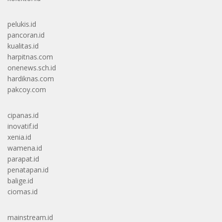
pelukis.id
pancoran.id
kualitas.id
harpitnas.com
onenews.sch.id
hardiknas.com
pakcoy.com
cipanas.id
inovatif.id
xenia.id
wamena.id
parapat.id
penatapan.id
balige.id
ciomas.id
mainstream.id