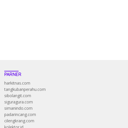
penghasil uang nyata di slot gatot kaca paling kuat
pola kucing emas terbukti ampuh kalahkan algoritma mesin slot
bandar
resep pola pg soft wild bandito yang renyah dan garing
saatnya trik dewa slot membuktikannya di sweet bonanza
https://accslot88.live/
PARNER
harkitnas.com
tangkubanperahu.com
sibolangit.com
siguragura.com
simanindo.com
padarincang.com
cilengkrang.com
kolektor.id