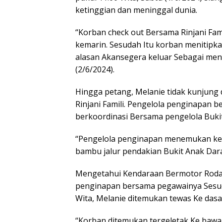
ketinggian dan meninggal dunia.
“Korban check out Bersama Rinjani Famil
kemarin. Sesudah Itu korban menitipk
alasan Akansegera keluar Sebagai men
(2/6/2024).
Hingga petang, Melanie tidak kunjun
Rinjani Famili. Pengelola penginapan b
berkoordinasi Bersama pengelola Buki
“Pengelola penginapan menemukan ken
bambu jalur pendakian Bukit Anak Dara
Mengetahui Kendaraan Bermotor Roda 
penginapan bersama pegawainya Sesuda
Wita, Melanie ditemukan tewas Ke dasa
“Korban ditemukan tergeletak Ke bawah