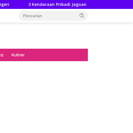
 Kendaraan Pribadi Jagoan Suzuki Bisa Dijajal Langsung Hingga 
ta
Kuliner
diran no limit city mengguncang dunia slot
ne
hasil uang nyata di slot gatot kaca paling
 kucing emas terbukti ampuh kalahkan
ritma mesin slot bandar
p pola pg soft wild bandito yang renyah dan
ng
nya trik dewa slot membuktikannya di sweet
anza