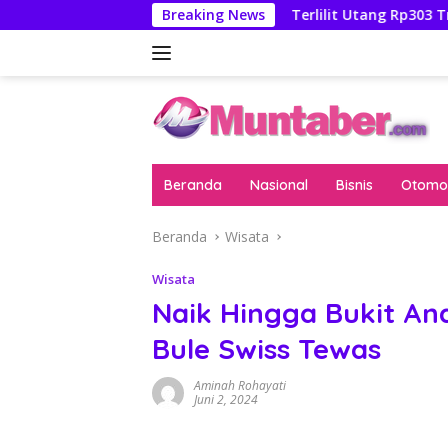
Langsung
Febrie Adriansyah
Breaking News
Terlilit Utang Rp303 Triliun, Rekeni
ke
konten
Beranda
Nasional
Bisnis
Otomot
Beranda
Wisata
Wisata
Naik Hingga Bukit Ana
Bule Swiss Tewas
Aminah Rohayati
Juni 2, 2024