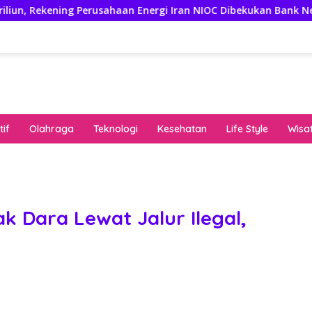
ng Perusahaan Energi Iran NIOC Dibekukan Bank Negeri
3
if
Olahraga
Teknologi
Kesehatan
Life Style
Wisa
keha
onli
peng
kuat
k Dara Lewat Jalur Ilegal,
pola
algo
rese
gari
saat
bon