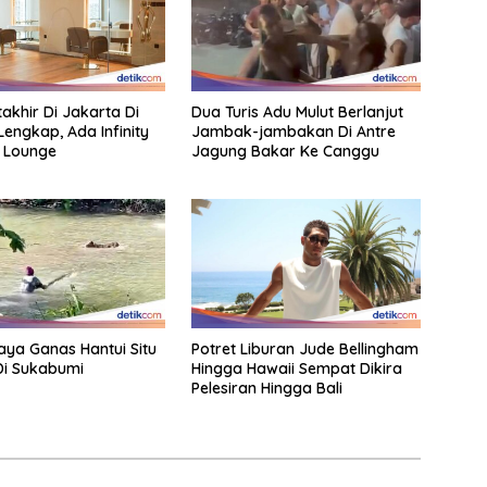
takhir Di Jakarta Di
Dua Turis Adu Mulut Berlanjut
 Lengkap, Ada Infinity
Jambak-jambakan Di Antre
 Lounge
Jagung Bakar Ke Canggu
aya Ganas Hantui Situ
Potret Liburan Jude Bellingham
Di Sukabumi
Hingga Hawaii Sempat Dikira
Pelesiran Hingga Bali