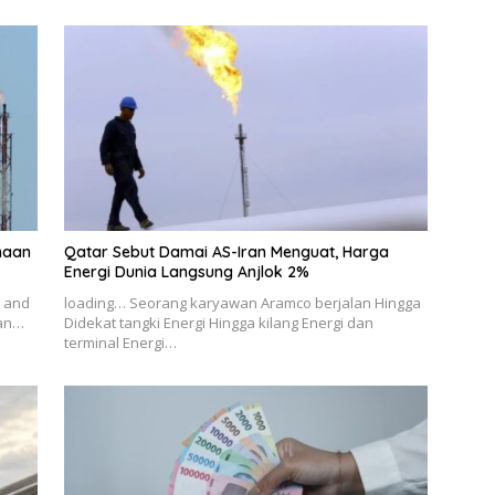
ahaan
Qatar Sebut Damai AS-Iran Menguat, Harga
Energi Dunia Langsung Anjlok 2%
y and
loading… Seorang karyawan Aramco berjalan Hingga
ian…
Didekat tangki Energi Hingga kilang Energi dan
terminal Energi…