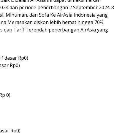
baik Didalam AirAsia ini dapat dimaksimalkan
2024 dan periode penerbangan 2 September 2024-8
i, Minuman, dan Sofa Ke AirAsia Indonesia yang
ana Merasakan diskon lebih hemat hingga 70%.
atis dan Tarif Terendah penerbangan AirAsia yang
if dasar Rp0)
asar Rp0)
Rp 0)
dasar Rp0)