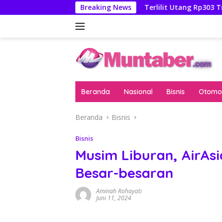
Langsung
tan Febrie Adriansyah
Breaking News
Terlilit Utang Rp303 Triliun, Re
ke
konten
Beranda
Nasional
Bisnis
Otomot
Beranda
Bisnis
Bisnis
Musim Liburan, AirAsi
Besar-besaran
Aminah Rohayati
Juni 11, 2024