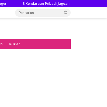
3 Kendaraan Pribadi Jagoan Suzuki Bisa Dijajal Langsung Hin
ta
Kuliner
diran no limit city mengguncang dunia slot
ne
hasil uang nyata di slot gatot kaca paling
 kucing emas terbukti ampuh kalahkan
ritma mesin slot bandar
p pola pg soft wild bandito yang renyah dan
ng
nya trik dewa slot membuktikannya di sweet
anza