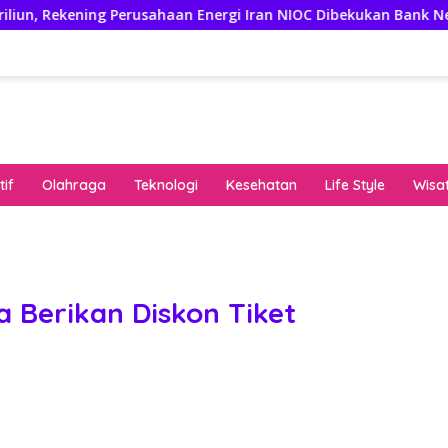
kening Perusahaan Energi Iran NIOC Dibekukan Bank Negeri
if
Olahraga
Teknologi
Kesehatan
Life Style
Wisa
keha
onli
peng
kuat
a Berikan Diskon Tiket
pola
algo
rese
gari
saat
bon