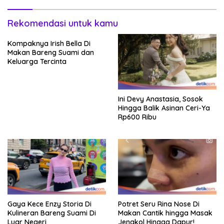
Rekomendasi untuk kamu
Kompaknya Irish Bella Di
Makan Bareng Suami dan
Keluarga Tercinta
Ini Devy Anastasia, Sosok
Hingga Balik Asinan Ceri-Ya
Rp600 Ribu
Gaya Kece Enzy Storia Di
Potret Seru Rina Nose Di
Kulineran Bareng Suami Di
Makan Cantik hingga Masak
Luar Negeri
Jengkol Hingga Dapur!