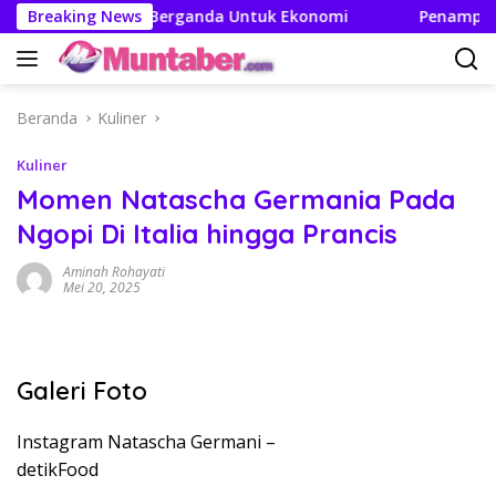
Langsung
Ciptakan Efek Berganda Untuk Ekonomi
Breaking News
Penampilan dan
ke
konten
Beranda
Kuliner
Kuliner
Momen Natascha Germania Pada
Ngopi Di Italia hingga Prancis
Aminah Rohayati
Mei 20, 2025
Galeri Foto
Instagram Natascha Germani –
detikFood