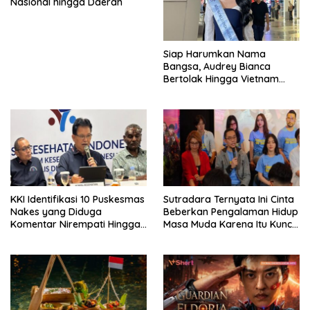
Nasional hingga Daerah
Siap Harumkan Nama
Bangsa, Audrey Bianca
Bertolak Hingga Vietnam
Wakili Indonesia Hingga Miss
World 2026
KKI Identifikasi 10 Puskesmas
Sutradara Ternyata Ini Cinta
Nakes yang Diduga
Beberkan Pengalaman Hidup
Komentar Nirempati Hingga
Masa Muda Karena Itu Kunci
Pasien BPJS
Garap Adegan Balap
Kendaraan Bermotor Roda
Dua