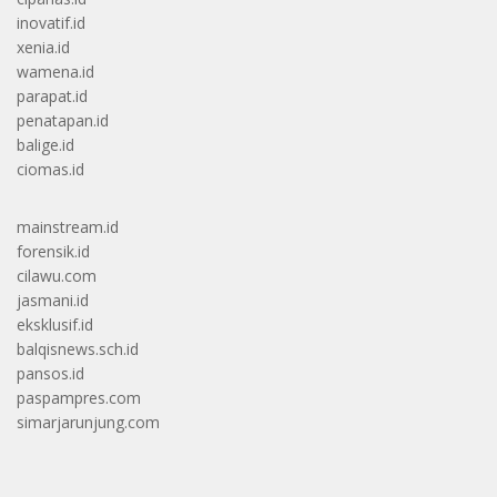
inovatif.id
xenia.id
wamena.id
parapat.id
penatapan.id
balige.id
ciomas.id
mainstream.id
forensik.id
cilawu.com
jasmani.id
eksklusif.id
balqisnews.sch.id
pansos.id
paspampres.com
simarjarunjung.com