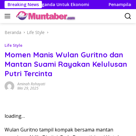
Langsung
akan Efek Berganda Untuk Ekonomi
Breaking News
Penampilan dan Ef
ke
konten
Beranda
Life Style
Life Style
Momen Manis Wulan Guritno dan
Mantan Suami Rayakan Kelulusan
Putri Tercinta
Aminah Rohayati
Mei 29, 2025
loading…
Wulan Guritno tampil kompak bersama mantan