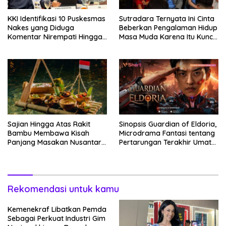
KKI Identifikasi 10 Puskesmas
Sutradara Ternyata Ini Cinta
Nakes yang Diduga
Beberkan Pengalaman Hidup
Komentar Nirempati Hingga
Masa Muda Karena Itu Kunci
Pasien BPJS
Garap Adegan Balap
Kendaraan Bermotor Roda
Dua
Sajian Hingga Atas Rakit
Sinopsis Guardian of Eldoria,
Bambu Membawa Kisah
Microdrama Fantasi tentang
Panjang Masakan Nusantara
Pertarungan Terakhir Umat
Hingga Tatakan Makan
Manusia Hingga V+Short
Rekomendasi untuk kamu
Kemenekraf Libatkan Pemda
Sebagai Perkuat Industri Gim