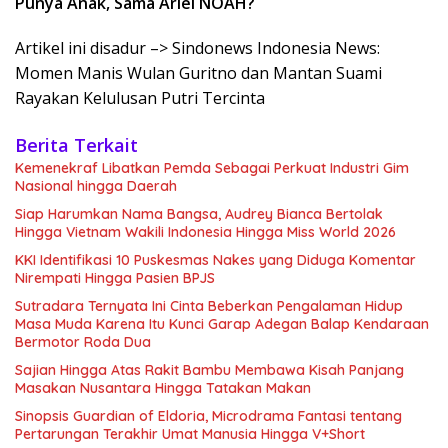
Punya Anak, Sama Ariel NOAH?
Artikel ini disadur –> Sindonews Indonesia News:
Momen Manis Wulan Guritno dan Mantan Suami
Rayakan Kelulusan Putri Tercinta
Berita Terkait
Kemenekraf Libatkan Pemda Sebagai Perkuat Industri Gim
Nasional hingga Daerah
Siap Harumkan Nama Bangsa, Audrey Bianca Bertolak
Hingga Vietnam Wakili Indonesia Hingga Miss World 2026
KKI Identifikasi 10 Puskesmas Nakes yang Diduga Komentar
Nirempati Hingga Pasien BPJS
Sutradara Ternyata Ini Cinta Beberkan Pengalaman Hidup
Masa Muda Karena Itu Kunci Garap Adegan Balap Kendaraan
Bermotor Roda Dua
Sajian Hingga Atas Rakit Bambu Membawa Kisah Panjang
Masakan Nusantara Hingga Tatakan Makan
Sinopsis Guardian of Eldoria, Microdrama Fantasi tentang
Pertarungan Terakhir Umat Manusia Hingga V+Short