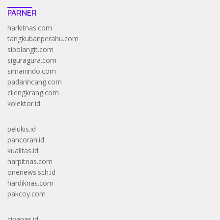
PARNER
harkitnas.com
tangkubanperahu.com
sibolangit.com
siguragura.com
simanindo.com
padarincang.com
cilengkrang.com
kolektor.id
pelukis.id
pancoran.id
kualitas.id
harpitnas.com
onenews.sch.id
hardiknas.com
pakcoy.com
cipanas.id