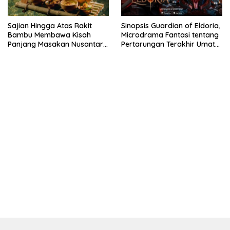
Sajian Hingga Atas Rakit
Sinopsis Guardian of Eldoria,
Bambu Membawa Kisah
Microdrama Fantasi tentang
Panjang Masakan Nusantara
Pertarungan Terakhir Umat
Hingga Tatakan Makan
Manusia Hingga V+Short
kehadiran no limit city mengguncang dunia slot online
penghasil uang nyata di slot gatot kaca paling kuat
pola kucing emas terbukti ampuh kalahkan algoritma mesin slot
bandar
resep pola pg soft wild bandito yang renyah dan garing
saatnya trik dewa slot membuktikannya di sweet bonanza
https://accslot88.live/