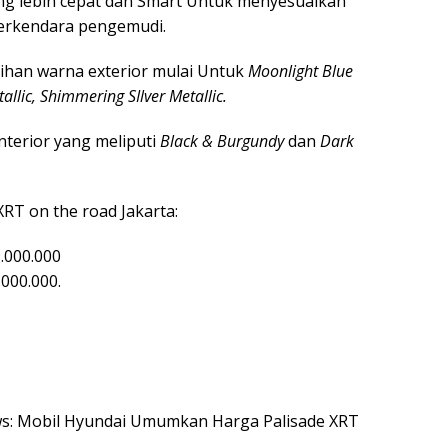
ang lebih cepat dan Smart Untuk menyesuaikan
berkendara pengemudi.
lihan warna exterior mulai Untuk
Moonlight Blue
allic, Shimmering SIlver Metallic.
nterior yang meliputi
Black & Burgundy
dan
Dark
RT on the road Jakarta:
.000.000
000.000.
ews: Mobil Hyundai Umumkan Harga Palisade XRT