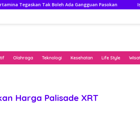
n Tak Boleh Ada Gangguan Pasokan
Isuzu Pajang Modi
if
Olahraga
Teknologi
Kesehatan
Life Style
Wisa
keha
onli
peng
kuat
an Harga Palisade XRT
pola
algo
rese
gari
saat
bon