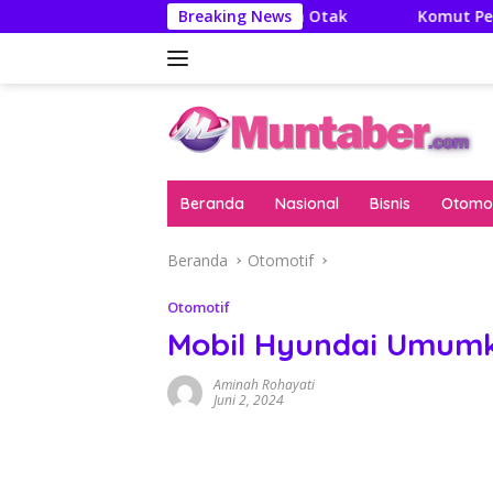
Langsung
 Literatur Itu Minuman Otak
Breaking News
Komut Pertamina Tegaska
ke
konten
Beranda
Nasional
Bisnis
Otomot
Beranda
Otomotif
Otomotif
Mobil Hyundai Umumk
Aminah Rohayati
Juni 2, 2024