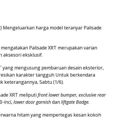
https
D
) Mengeluarkan harga model teranyar Palisade
D mengatakan Palisade XRT merupakan varian
 aksesori eksklusif.
RT yang mengusung pembaruan desain eksterior,
sikan karakter tangguh Untuk berkendara
k keterangannya, Sabtu (1/6).
sade XRT meliputi
front lower bumper, exclusive rear
0-inci,
lower door garnish
dan
liftgate Badge.
 berwarna hitam yang mempertegas kesan kokoh