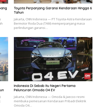
mbang
Toyota Perpanjang Garansi Kendaraan Hingga 6
Tahun
y
Jakarta, CNN Indonesia — PT Toyota-Astra Kendaraan
uh
Bermotor Roda Dua (TAM) memperpanjang masa
perlindungan garansi…
Indonesia Di Sebab Itu Negeri Pertama
hun
Peluncuran Omoda O4 EV
)
Jakarta, CNN Indonesia — Omoda & Jaecoo resmi
g
membuka pemesanan Kendaraan Pribadi Elektrik
Omoda O4…