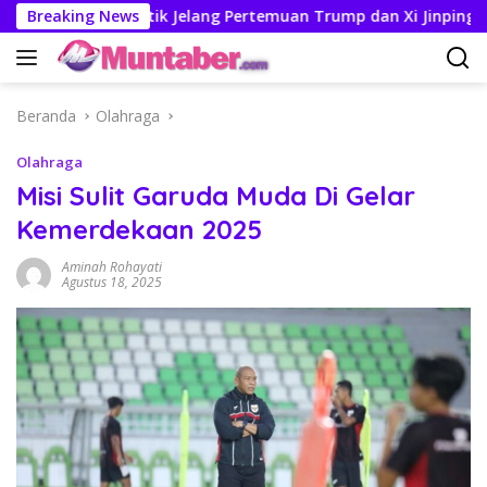
Langsung
ukuman Politik Jelang Pertemuan Trump dan Xi Jinping
Breaking News
ke
konten
Beranda
Olahraga
Olahraga
Misi Sulit Garuda Muda Di Gelar
Kemerdekaan 2025
Aminah Rohayati
Agustus 18, 2025