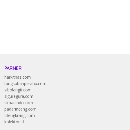
pola kucing emas terbukti ampuh kalahkan algoritma mesin slot
bandar
resep pola pg soft wild bandito yang renyah dan garing
saatnya trik dewa slot membuktikannya di sweet bonanza
https://accslot88.live/
PARNER
harkitnas.com
tangkubanperahu.com
sibolangit.com
siguragura.com
simanindo.com
padarincang.com
cilengkrang.com
kolektor.id