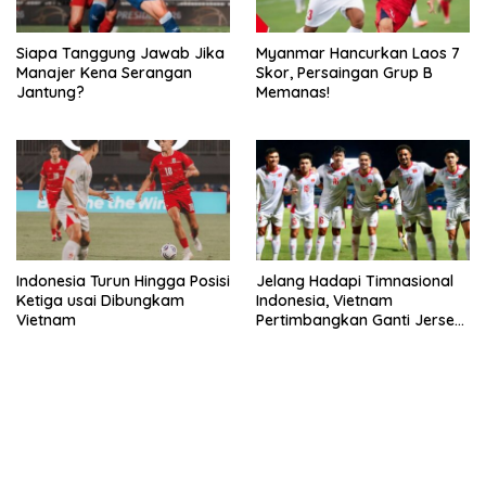
Siapa Tanggung Jawab Jika
Myanmar Hancurkan Laos 7
Manajer Kena Serangan
Skor, Persaingan Grup B
Jantung?
Memanas!
Indonesia Turun Hingga Posisi
Jelang Hadapi Timnasional
Ketiga usai Dibungkam
Indonesia, Vietnam
Vietnam
Pertimbangkan Ganti Jersey
Hingga Warna Putih
kehadiran no limit city mengguncang dunia slot online
penghasil uang nyata di slot gatot kaca paling kuat