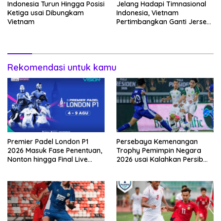
Indonesia Turun Hingga Posisi
Jelang Hadapi Timnasional
Ketiga usai Dibungkam
Indonesia, Vietnam
Vietnam
Pertimbangkan Ganti Jersey
Hingga Warna Putih
Rekomendasi untuk kamu
Premier Padel London P1
Persebaya Kemenangan
2026 Masuk Fase Penentuan,
Trophy Pemimpin Negara
Nonton hingga Final Live
2026 usai Kalahkan Persib
Penyiaran Langsung Ke
Lewat Adu Eksekusi
VISION+