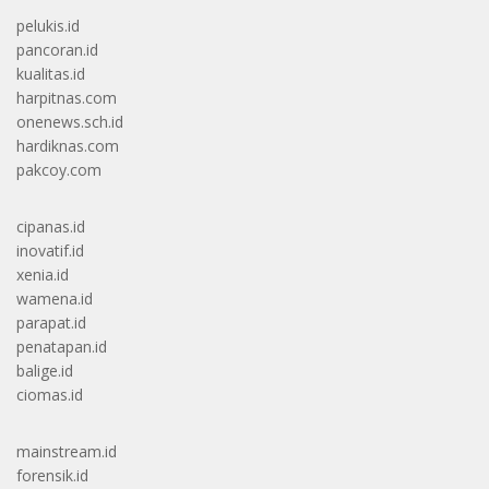
pelukis.id
pancoran.id
kualitas.id
harpitnas.com
onenews.sch.id
hardiknas.com
pakcoy.com
cipanas.id
inovatif.id
xenia.id
wamena.id
parapat.id
penatapan.id
balige.id
ciomas.id
mainstream.id
forensik.id