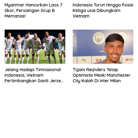
Myanmar Hancurkan Laos 7
Indonesia Turun Hingga Posisi
Skor, Persaingan Grup B
Ketiga usai Dibungkam
Memanas!
Vietnam
Jelang Hadapi Timnasional
Tijjani Reijnders Tetap
Indonesia, Vietnam
Optimistis Meski Manchester
Pertimbangkan Ganti Jersey
City Kalah Di Inter Milan
Hingga Warna Putih
kehadiran no limit city mengguncang dunia slot online
penghasil uang nyata di slot gatot kaca paling kuat
pola kucing emas terbukti ampuh kalahkan algoritma mesin slot
bandar