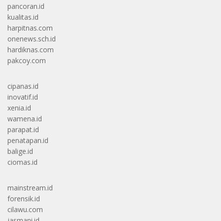
pancoran.id
kualitas.id
harpitnas.com
onenews.sch.id
hardiknas.com
pakcoy.com
cipanas.id
inovatif.id
xenia.id
wamena.id
parapat.id
penatapan.id
balige.id
ciomas.id
mainstream.id
forensik.id
cilawu.com
jasmani.id