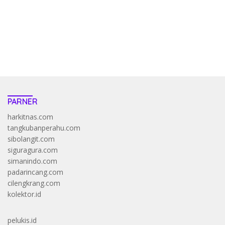
resep pola pg soft wild bandito yang renyah dan garing
saatnya trik dewa slot membuktikannya di sweet bonanza
https://accslot88.live/
PARNER
harkitnas.com
tangkubanperahu.com
sibolangit.com
siguragura.com
simanindo.com
padarincang.com
cilengkrang.com
kolektor.id
pelukis.id