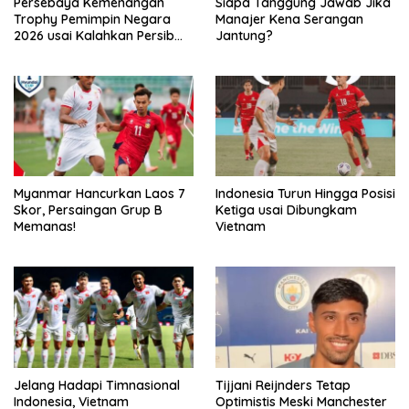
Persebaya Kemenangan
Siapa Tanggung Jawab Jika
Trophy Pemimpin Negara
Manajer Kena Serangan
2026 usai Kalahkan Persib
Jantung?
Lewat Adu Eksekusi
Myanmar Hancurkan Laos 7
Indonesia Turun Hingga Posisi
Skor, Persaingan Grup B
Ketiga usai Dibungkam
Memanas!
Vietnam
Jelang Hadapi Timnasional
Tijjani Reijnders Tetap
Indonesia, Vietnam
Optimistis Meski Manchester