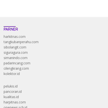
https://accslot88.live/
PARNER
harkitnas.com
tangkubanperahu.com
sibolangit.com
siguragura.com
simanindo.com
padarincang.com
cilengkrang.com
kolektor.id
pelukis.id
pancoran.id
kualitas.id
harpitnas.com
onenews.sch.id