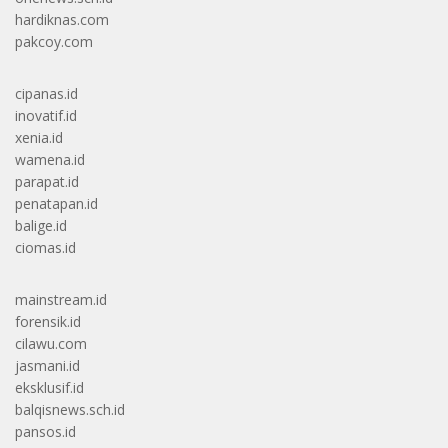
hardiknas.com
pakcoy.com
cipanas.id
inovatif.id
xenia.id
wamena.id
parapat.id
penatapan.id
balige.id
ciomas.id
mainstream.id
forensik.id
cilawu.com
jasmani.id
eksklusif.id
balqisnews.sch.id
pansos.id