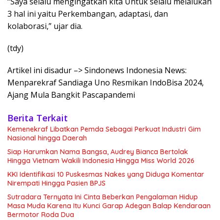
“Saya selalu mengingatkan kita Untuk selalu melalukan
3 hal ini yaitu Perkembangan, adaptasi, dan
kolaborasi,” ujar dia.
(tdy)
Artikel ini disadur –> Sindonews Indonesia News:
Menparekraf Sandiaga Uno Resmikan IndoBisa 2024,
Ajang Mula Bangkit Pascapandemi
Berita Terkait
Kemenekraf Libatkan Pemda Sebagai Perkuat Industri Gim
Nasional hingga Daerah
Siap Harumkan Nama Bangsa, Audrey Bianca Bertolak
Hingga Vietnam Wakili Indonesia Hingga Miss World 2026
KKI Identifikasi 10 Puskesmas Nakes yang Diduga Komentar
Nirempati Hingga Pasien BPJS
Sutradara Ternyata Ini Cinta Beberkan Pengalaman Hidup
Masa Muda Karena Itu Kunci Garap Adegan Balap Kendaraan
Bermotor Roda Dua