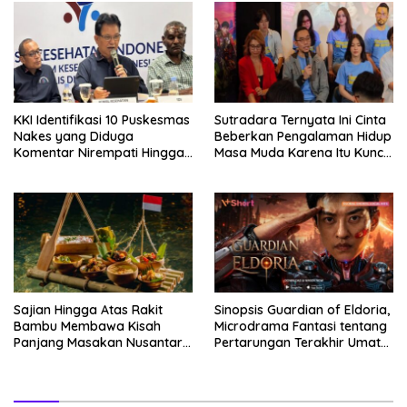
KKI Identifikasi 10 Puskesmas
Sutradara Ternyata Ini Cinta
Nakes yang Diduga
Beberkan Pengalaman Hidup
Komentar Nirempati Hingga
Masa Muda Karena Itu Kunci
Pasien BPJS
Garap Adegan Balap
Kendaraan Bermotor Roda
Dua
Sajian Hingga Atas Rakit
Sinopsis Guardian of Eldoria,
Bambu Membawa Kisah
Microdrama Fantasi tentang
Panjang Masakan Nusantara
Pertarungan Terakhir Umat
Hingga Tatakan Makan
Manusia Hingga V+Short