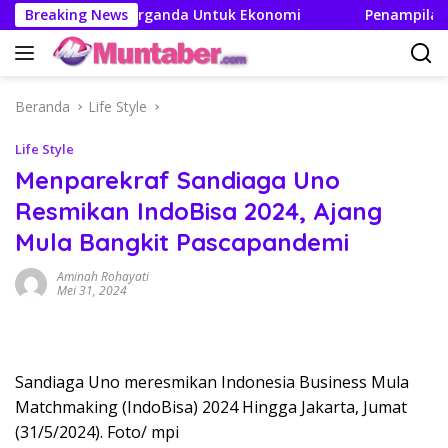
Langsung
takan Efek Berganda Untuk Ekonomi
Breaking News
Penampilan dan E
ke
konten
Beranda
Life Style
Life Style
Menparekraf Sandiaga Uno
Resmikan IndoBisa 2024, Ajang
Mula Bangkit Pascapandemi
Aminah Rohayati
Mei 31, 2024
Sandiaga Uno meresmikan Indonesia Business Mula
Matchmaking (IndoBisa) 2024 Hingga Jakarta, Jumat
(31/5/2024). Foto/ mpi