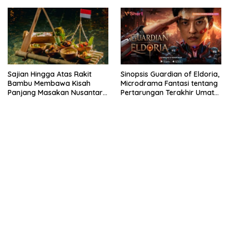
Kendaraan Bermotor Roda
Dua
Sajian Hingga Atas Rakit
Sinopsis Guardian of Eldoria,
Bambu Membawa Kisah
Microdrama Fantasi tentang
Panjang Masakan Nusantara
Pertarungan Terakhir Umat
Hingga Tatakan Makan
Manusia Hingga V+Short
kehadiran no limit city mengguncang dunia slot online
penghasil uang nyata di slot gatot kaca paling kuat
pola kucing emas terbukti ampuh kalahkan algoritma mesin slot
bandar
resep pola pg soft wild bandito yang renyah dan garing
saatnya trik dewa slot membuktikannya di sweet bonanza