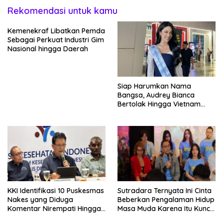
Rekomendasi untuk kamu
Kemenekraf Libatkan Pemda
Sebagai Perkuat Industri Gim
Nasional hingga Daerah
Siap Harumkan Nama
Bangsa, Audrey Bianca
Bertolak Hingga Vietnam
Wakili Indonesia Hingga Miss
World 2026
KKI Identifikasi 10 Puskesmas
Sutradara Ternyata Ini Cinta
Nakes yang Diduga
Beberkan Pengalaman Hidup
Komentar Nirempati Hingga
Masa Muda Karena Itu Kunci
Pasien BPJS
Garap Adegan Balap