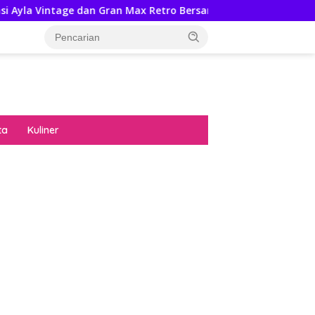
n Max Retro Bersama Sebab Itu Hadiah Undian Daihatsu
ta
Kuliner
diran no limit city mengguncang dunia slot
ne
hasil uang nyata di slot gatot kaca paling
 kucing emas terbukti ampuh kalahkan
ritma mesin slot bandar
p pola pg soft wild bandito yang renyah dan
ng
nya trik dewa slot membuktikannya di sweet
anza