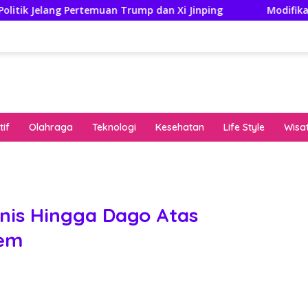
Trump dan Xi Jinping
Modifikasi Ayla Vintage dan Gra
if
Olahraga
Teknologi
Kesehatan
Life Style
Wisa
keha
onli
peng
kuat
nis Hingga Dago Atas
pola
dem
algo
rese
gari
saat
bon