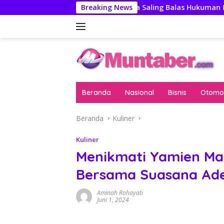
Langsung
AS-China Saling Balas Hukuman Politik Jelang Pertemuan 
Breaking News
ke
konten
Beranda
Nasional
Bisnis
Otomot
Beranda
Kuliner
Kuliner
Menikmati Yamien Ma
Bersama Suasana A
Aminah Rohayati
Juni 1, 2024