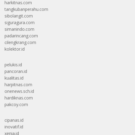
harkitnas.com
tangkubanperahu.com
sibolangit.com
siguragura.com
simanindo.com
padarincang.com
cilengkrang.com
kolektor.id
pelukis.id
pancoran.id
kualitas.id
harpitnas.com
onenews.sch.id
hardiknas.com
pakcoy.com
cipanas.id
inovatif.id
xenia.id