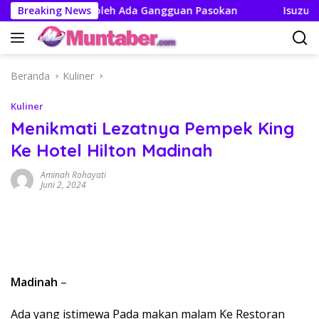
Langsung
skan Tak Boleh Ada Gangguan Pasokan
Breaking News
Isuzu Pajang 
ke
konten
Beranda
Kuliner
Kuliner
Menikmati Lezatnya Pempek King
Ke Hotel Hilton Madinah
Aminah Rohayati
Juni 2, 2024
Madinah
–
Ada yang istimewa Pada makan malam Ke Restoran