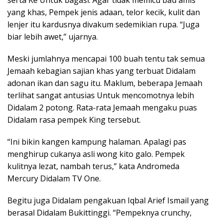
serta Ke Untuk bagasi. Agar tidak memicu bau amis
yang khas, Pempek jenis adaan, telor kecik, kulit dan
lenjer itu kardusnya divakum sedemikian rupa. “Juga
biar lebih awet,” ujarnya.
Meski jumlahnya mencapai 100 buah tentu tak semua
Jemaah kebagian sajian khas yang terbuat Didalam
adonan ikan dan sagu itu. Maklum, beberapa Jemaah
terlihat sangat antusias Untuk mencomotnya lebih
Didalam 2 potong. Rata-rata Jemaah mengaku puas
Didalam rasa pempek King tersebut.
“Ini bikin kangen kampung halaman. Apalagi pas
menghirup cukanya asli wong kito galo. Pempek
kulitnya lezat, nambah terus,” kata Andromeda
Mercury Didalam TV One.
Begitu juga Didalam pengakuan Iqbal Arief Ismail yang
berasal Didalam Bukittinggi. “Pempeknya crunchy,