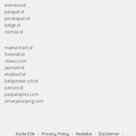
wamena.id
parapat.id
penatapan.id
balige.id
ciomas.id
mainstream.id
forensik.id
cilawu.com
jasmani.id
eksklusif.id
balqisnews.sch.id
pansos.id
paspampres.com
simarjarunjung.com
Kode Etik
Privacy Policy
Redaksi
Disclaimer