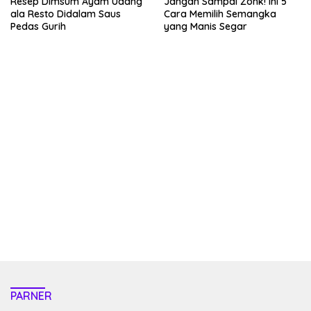
Resep Dimsum Ayam Udang
Jangan Sampai Zonk! Ini 5
ala Resto Didalam Saus
Cara Memilih Semangka
Pedas Gurih
yang Manis Segar
kehadiran no limit city mengguncang dunia slot online
penghasil uang nyata di slot gatot kaca paling kuat
pola kucing emas terbukti ampuh kalahkan algoritma mesin slot
bandar
resep pola pg soft wild bandito yang renyah dan garing
saatnya trik dewa slot membuktikannya di sweet bonanza
https://accslot88.live/
PARNER