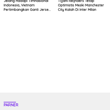
Jelang Hadapi Timnasional
Tijjani Reijnders Tetap
Indonesia, Vietnam
Optimistis Meski Manchester
Pertimbangkan Ganti Jersey
City Kalah Di Inter Milan
Hingga Warna Putih
kehadiran no limit city mengguncang dunia slot online
penghasil uang nyata di slot gatot kaca paling kuat
pola kucing emas terbukti ampuh kalahkan algoritma mesin slot
bandar
resep pola pg soft wild bandito yang renyah dan garing
saatnya trik dewa slot membuktikannya di sweet bonanza
https://accslot88.live/
PARNER