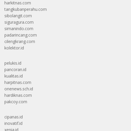
harkitnas.com
tangkubanperahu.com
sibolangit.com
siguragura.com
simanindo.com
padarincang.com
cilengkrang.com
kolektor.id
pelukis.id
pancoran.id
kualitas.id
harpitnas.com
onenews.sch.id
hardiknas.com
pakcoy.com
cipanas.id
inovatif.id
xenia.id