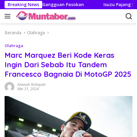
Langsung
 Boleh Ada Gangguan Pasokan
Breaking News
Isuzu Pajang Modifikasi
ke
konten
Beranda
Olahraga
Olahraga
Marc Marquez Beri Kode Keras
Ingin Dari Sebab Itu Tandem
Francesco Bagnaia Di MotoGP 2025
Aminah Rohayati
Mei 31, 2024