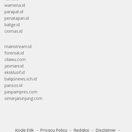
wamena.id
parapat.id
penatapan.id
balige.id
ciomas.id
mainstream.id
forensik.id
cilawu.com
jasmani.id
eksklusif.id
balqisnews.sch.id
pansos.id
paspampres.com
simarjarunjung.com
Kode Etik
Privacy Policy
Redaksi
Disclaimer