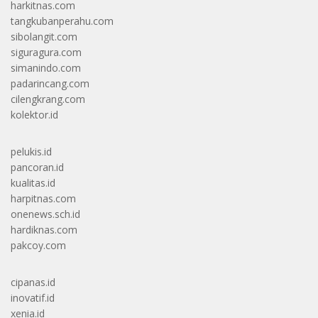
harkitnas.com
tangkubanperahu.com
sibolangit.com
siguragura.com
simanindo.com
padarincang.com
cilengkrang.com
kolektor.id
pelukis.id
pancoran.id
kualitas.id
harpitnas.com
onenews.sch.id
hardiknas.com
pakcoy.com
cipanas.id
inovatif.id
xenia.id