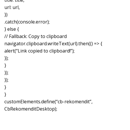
url: url,
})
.catch(console.error);
} else {
// Fallback: Copy to clipboard
navigator.clipboard.writeText(url).then(() => {
alert(“Link copied to clipboard!”);
});
}
});
});
}
}
customElements.define(“cb-rekomendit”,
CbRekomenditDesktop);