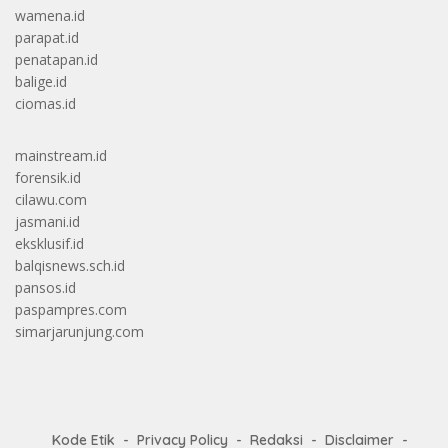
wamena.id
parapat.id
penatapan.id
balige.id
ciomas.id
mainstream.id
forensik.id
cilawu.com
jasmani.id
eksklusif.id
balqisnews.sch.id
pansos.id
paspampres.com
simarjarunjung.com
Kode Etik
Privacy Policy
Redaksi
Disclaimer