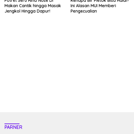
Potret Seru Rina Nose Di
Kenapa Bir Pletok Bisa Halal?
Makan Cantik hingga Masak
Ini Alasan MUI Memberi
Jengkol Hingga Dapur!
Pengecualian
kehadiran no limit city mengguncang dunia slot online
penghasil uang nyata di slot gatot kaca paling kuat
pola kucing emas terbukti ampuh kalahkan algoritma mesin slot
bandar
resep pola pg soft wild bandito yang renyah dan garing
saatnya trik dewa slot membuktikannya di sweet bonanza
https://accslot88.live/
PARNER