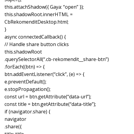
this.attachShadow({ Gaya: “open” });
this.shadowRoot.innerHTML =
CbRekomenditDesktop.html;
}
async connectedCallback() {
// Handle share button clicks
this.shadowRoot
.querySelectorAll(“.cb-rekomendit__share-btn”)
.forEach((btn) => {
btn.addEventListener(“click”, (e) => {
e.preventDefault();
e.stopPropagation();
const url = btn.getAttribute(“data-url”);
const title = btn.getAttribute(“data-title”);
if (navigator.share) {
navigator
.share({
title: title,