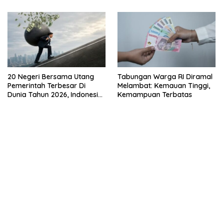
20 Negeri Bersama Utang
Tabungan Warga RI Diramal
Pemerintah Terbesar Di
Melambat: Kemauan Tinggi,
Dunia Tahun 2026, Indonesia
Kemampuan Terbatas
Nomor Berapa?
kehadiran no limit city mengguncang dunia slot online
penghasil uang nyata di slot gatot kaca paling kuat
pola kucing emas terbukti ampuh kalahkan algoritma mesin slot
bandar
resep pola pg soft wild bandito yang renyah dan garing
saatnya trik dewa slot membuktikannya di sweet bonanza