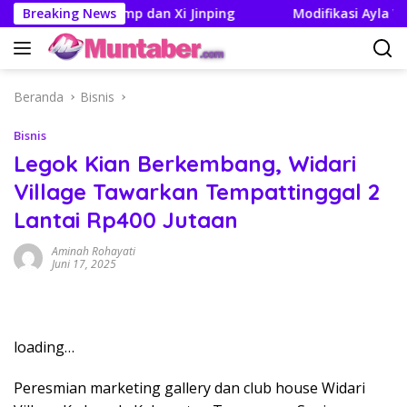
Langsung
ertemuan Trump dan Xi Jinping
Breaking News
Modifikasi Ayla Vintage
ke
konten
Beranda
Bisnis
Bisnis
Legok Kian Berkembang, Widari
Village Tawarkan Tempattinggal 2
Lantai Rp400 Jutaan
Aminah Rohayati
Juni 17, 2025
loading…
Peresmian marketing gallery dan club house Widari