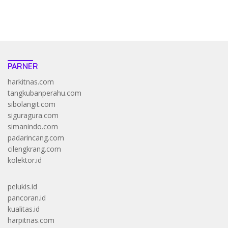
https://accslot88.live/
PARNER
harkitnas.com
tangkubanperahu.com
sibolangit.com
siguragura.com
simanindo.com
padarincang.com
cilengkrang.com
kolektor.id
pelukis.id
pancoran.id
kualitas.id
harpitnas.com