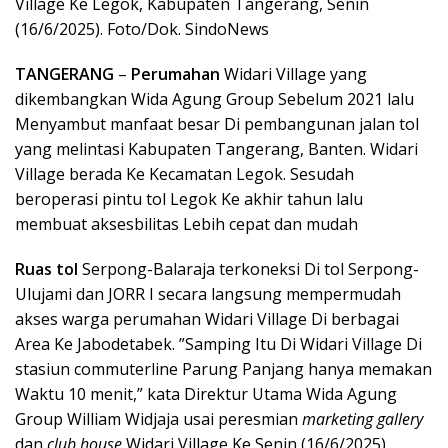
Village Ke Legok, Kabupaten Tangerang, Senin
(16/6/2025). Foto/Dok. SindoNews
TANGERANG
–
Perumahan
Widari Village yang
dikembangkan Wida Agung Group Sebelum 2021 lalu
Menyambut manfaat besar Di pembangunan jalan tol
yang melintasi Kabupaten Tangerang, Banten. Widari
Village berada Ke Kecamatan Legok. Sesudah
beroperasi pintu tol Legok Ke akhir tahun lalu
membuat aksesbilitas Lebih cepat dan mudah
Ruas tol
Serpong-Balaraja terkoneksi Di tol Serpong-
Ulujami dan JORR I secara langsung mempermudah
akses warga perumahan Widari Village Di berbagai
Area Ke Jabodetabek. ”Samping Itu Di Widari Village Di
stasiun commuterline Parung Panjang hanya memakan
Waktu 10 menit,” kata Direktur Utama Wida Agung
Group William Widjaja usai peresmian
marketing gallery
dan
club house
Widari Village Ke Senin (16/6/2025).