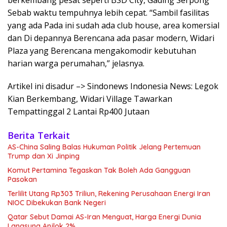
berkembang pesat seperti BSD City, Gading Serpong
Sebab waktu tempuhnya lebih cepat. “Sambil fasilitas
yang ada Pada ini sudah ada club house, area komersial
dan Di depannya Berencana ada pasar modern, Widari
Plaza yang Berencana mengakomodir kebutuhan
harian warga perumahan,” jelasnya.
Artikel ini disadur –> Sindonews Indonesia News: Legok
Kian Berkembang, Widari Village Tawarkan
Tempattinggal 2 Lantai Rp400 Jutaan
Berita Terkait
AS-China Saling Balas Hukuman Politik Jelang Pertemuan
Trump dan Xi Jinping
Komut Pertamina Tegaskan Tak Boleh Ada Gangguan
Pasokan
Terlilit Utang Rp303 Triliun, Rekening Perusahaan Energi Iran
NIOC Dibekukan Bank Negeri
Qatar Sebut Damai AS-Iran Menguat, Harga Energi Dunia
Langsung Anjlok 2%