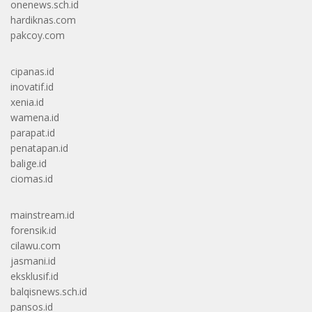
onenews.sch.id
hardiknas.com
pakcoy.com
cipanas.id
inovatif.id
xenia.id
wamena.id
parapat.id
penatapan.id
balige.id
ciomas.id
mainstream.id
forensik.id
cilawu.com
jasmani.id
eksklusif.id
balqisnews.sch.id
pansos.id