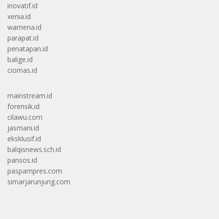
inovatif.id
xenia.id
wamena.id
parapat.id
penatapan.id
balige.id
ciomas.id
mainstream.id
forensik.id
cilawu.com
jasmani.id
eksklusif.id
balqisnews.sch.id
pansos.id
paspampres.com
simarjarunjung.com