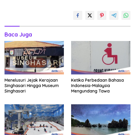
Baca Juga
Menelusuri Jejak Kerajaan
Ketika Perbedaan Bahasa
Singhasari Hingga Museum
Indonesia-Malaysia
Singhasari
Mengundang Tawa