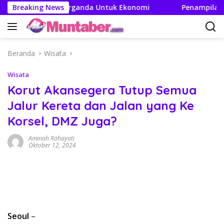
Langsung
akan Efek Berganda Untuk Ekonomi
Breaking News
Penampilan dan Efi
ke
konten
Beranda
Wisata
Wisata
Korut Akansegera Tutup Semua
Jalur Kereta dan Jalan yang Ke
Korsel, DMZ Juga?
Aminah Rohayati
Oktober 12, 2024
Seoul
–