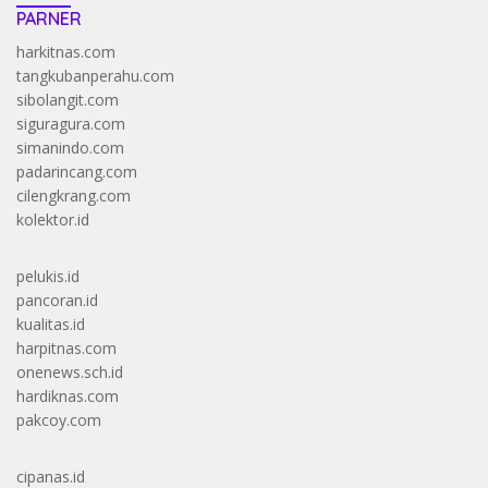
PARNER
harkitnas.com
tangkubanperahu.com
sibolangit.com
siguragura.com
simanindo.com
padarincang.com
cilengkrang.com
kolektor.id
pelukis.id
pancoran.id
kualitas.id
harpitnas.com
onenews.sch.id
hardiknas.com
pakcoy.com
cipanas.id