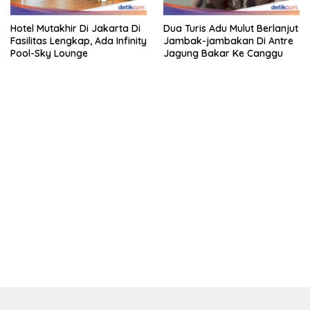
Hotel Mutakhir Di Jakarta Di
Dua Turis Adu Mulut Berlanjut
Fasilitas Lengkap, Ada Infinity
Jambak-jambakan Di Antre
Pool-Sky Lounge
Jagung Bakar Ke Canggu
kehadiran no limit city mengguncang dunia slot online
penghasil uang nyata di slot gatot kaca paling kuat
pola kucing emas terbukti ampuh kalahkan algoritma mesin slot
bandar
resep pola pg soft wild bandito yang renyah dan garing
saatnya trik dewa slot membuktikannya di sweet bonanza
https://accslot88.live/