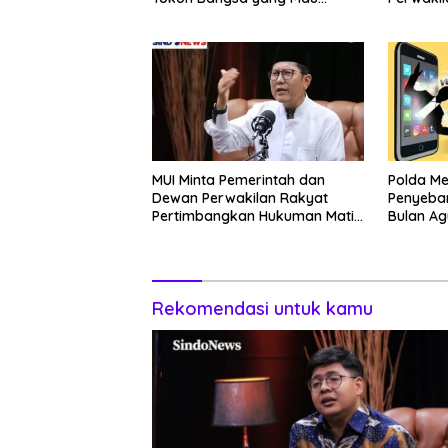
Bersama Sebab Itu Dewan
Aditya: L
Pengawas
Otak
MUI Minta Pemerintah dan
Polda M
Dewan Perwakilan Rakyat
Penyebar
Pertimbangkan Hukuman Mati
Bulan Ag
Bagi Koruptor
Rekomendasi untuk kamu