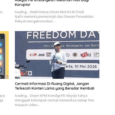
Rakyat Pertimbangkan Hukuman Mati Bagi
Koruptor
us
loading… Wakil Ketua Umum MUI KH M Cholil
Nafis meminta pemerintah dan Dewan Perwakilan
Rakyat mengakomodasi…
s
Cermati Informasi Di Ruang Digital, Jangan
Terkecoh Konten Lama yang Beredar Kembali
Jaya
loading… Dirjen KPM Komdigi Fifi Aleyda Yahya
ga
mengajak Kelompok cermat memeriksa setiap foto
maupun video…