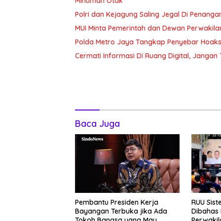
Minuman Otak
Polri dan Kejagung Saling Jegal Di Penang
MUI Minta Pemerintah dan Dewan Perwakila
Polda Metro Jaya Tangkap Penyebar Hoaks 
Cermati Informasi Di Ruang Digital, Janga
Baca Juga
Pembantu Presiden Kerja
RUU Sist
Bayangan Terbuka jika Ada
Dibahas
Tokoh Bangsa yang Mau
Perwakil