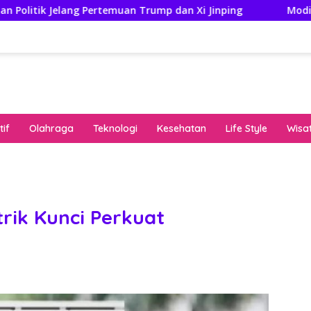
ertemuan Trump dan Xi Jinping
Modifikasi Ayla Vintage
if
Olahraga
Teknologi
Kesehatan
Life Style
Wisa
keha
onli
peng
kuat
trik Kunci Perkuat
pola
algo
rese
gari
saat
bon