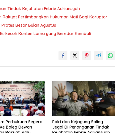
anan Tindak Kejahatan Febrie Adriansyah
n Rakyat Pertimbangkan Hukuman Mati Bagi Koruptor
Protes Besar Bulan Agustus
n Terkecoh Konten Lama yang Beredar Kembali
em Perbukuan Segera
Polri dan Kejagung Saling
 Ke Baleg Dewan
Jegal Di Penanganan Tindak
an Rakyat, Willy
Kejahatan Febrie Adriansyah