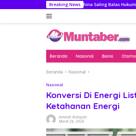
Langsung
gawas
AS-China Saling Balas Hukuman Politik Jelang P
Breaking News
ke
konten
Beranda
Nasional
Bisnis
Otomot
Beranda
Nasional
Nasional
Konversi Di Energi Lis
Ketahanan Energi
Aminah Rohayati
Maret 26, 2026