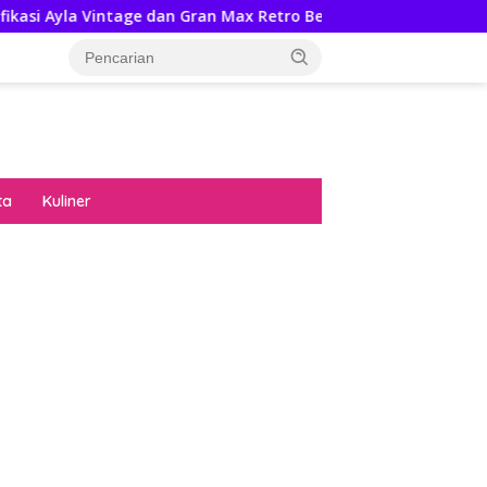
 dan Gran Max Retro Bersama Sebab Itu Hadiah Undian Daihats
ta
Kuliner
diran no limit city mengguncang dunia slot
ne
hasil uang nyata di slot gatot kaca paling
 kucing emas terbukti ampuh kalahkan
ritma mesin slot bandar
p pola pg soft wild bandito yang renyah dan
ng
nya trik dewa slot membuktikannya di sweet
anza