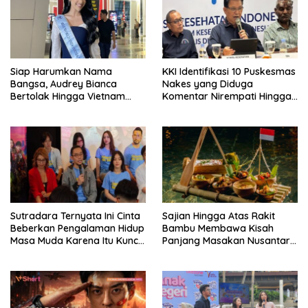
Siap Harumkan Nama
KKI Identifikasi 10 Puskesmas
Bangsa, Audrey Bianca
Nakes yang Diduga
Bertolak Hingga Vietnam
Komentar Nirempati Hingga
Wakili Indonesia Hingga Miss
Pasien BPJS
World 2026
Sutradara Ternyata Ini Cinta
Sajian Hingga Atas Rakit
Beberkan Pengalaman Hidup
Bambu Membawa Kisah
Masa Muda Karena Itu Kunci
Panjang Masakan Nusantara
Garap Adegan Balap
Hingga Tatakan Makan
Kendaraan Bermotor Roda
Dua