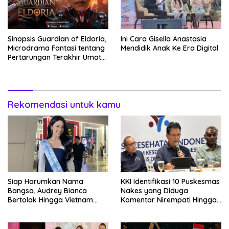
Sinopsis Guardian of Eldoria,
Ini Cara Gisella Anastasia
Microdrama Fantasi tentang
Mendidik Anak Ke Era Digital
Pertarungan Terakhir Umat
Manusia Hingga V+Short
Rekomendasi untuk kamu
Siap Harumkan Nama
KKI Identifikasi 10 Puskesmas
Bangsa, Audrey Bianca
Nakes yang Diduga
Bertolak Hingga Vietnam
Komentar Nirempati Hingga
Wakili Indonesia Hingga Miss
Pasien BPJS
World 2026