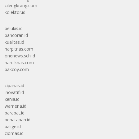
cilengkrang.com
kolektor.id
pelukis.id
pancoran.id
kualitas.id
harpitnas.com
onenews.sch.id
hardiknas.com
pakcoy.com
cipanas.id
inovatif.id
xenia.id
wamena.id
parapat.id
penatapan.id
balige.id
ciomas.id