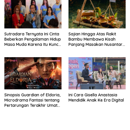
Sutradara Ternyata Ini Cinta
Sajian Hingga Atas Rakit
Beberkan Pengalaman Hidup
Bambu Membawa Kisah
Masa Muda Karena Itu Kunci
Panjang Masakan Nusantara
Garap Adegan Balap
Hingga Tatakan Makan
Kendaraan Bermotor Roda
Dua
Sinopsis Guardian of Eldoria,
Ini Cara Gisella Anastasia
Microdrama Fantasi tentang
Mendidik Anak Ke Era Digital
Pertarungan Terakhir Umat
Manusia Hingga V+Short