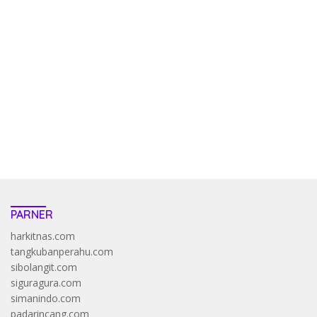
kehadiran no limit city mengguncang dunia slot online
penghasil uang nyata di slot gatot kaca paling kuat
pola kucing emas terbukti ampuh kalahkan algoritma mesin slot
bandar
resep pola pg soft wild bandito yang renyah dan garing
saatnya trik dewa slot membuktikannya di sweet bonanza
https://accslot88.live/
PARNER
harkitnas.com
tangkubanperahu.com
sibolangit.com
siguragura.com
simanindo.com
padarincang.com