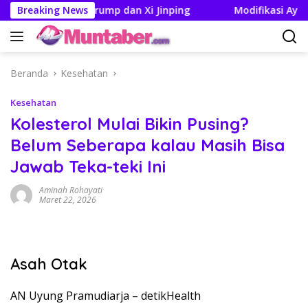
Langsung
g Pertemuan Trump dan Xi Jinping
Breaking News
Modifikasi Ayla Vint
ke
konten
Beranda
Kesehatan
Kesehatan
Kolesterol Mulai Bikin Pusing?
Belum Seberapa kalau Masih Bisa
Jawab Teka-teki Ini
Aminah Rohayati
Maret 22, 2026
Asah Otak
AN Uyung Pramudiarja –
detikHealth