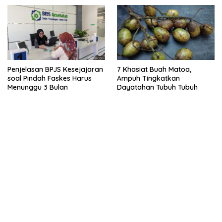
Penjelasan BPJS Kesejajaran
7 Khasiat Buah Matoa,
soal Pindah Faskes Harus
Ampuh Tingkatkan
Menunggu 3 Bulan
Dayatahan Tubuh Tubuh
kehadiran no limit city mengguncang dunia slot online
penghasil uang nyata di slot gatot kaca paling kuat
pola kucing emas terbukti ampuh kalahkan algoritma mesin slot
bandar
resep pola pg soft wild bandito yang renyah dan garing
saatnya trik dewa slot membuktikannya di sweet bonanza