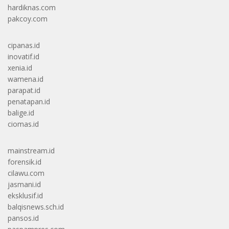
hardiknas.com
pakcoy.com
cipanas.id
inovatif.id
xenia.id
wamena.id
parapat.id
penatapan.id
balige.id
ciomas.id
mainstream.id
forensik.id
cilawu.com
jasmani.id
eksklusif.id
balqisnews.sch.id
pansos.id