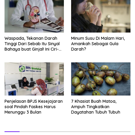
Waspada, Tekanan Darah
Minum Susu Di Malam Hari,
Tinggi Dari Sebab Itu Sinyal
Amankah Sebagai Gula
Bahaya buat Ginjal! Ini Ciri-
Darah?
cirinya
Penjelasan BPJS Kesejajaran
7 Khasiat Buah Matoa,
soal Pindah Faskes Harus
Ampuh Tingkatkan
Menunggu 3 Bulan
Dayatahan Tubuh Tubuh