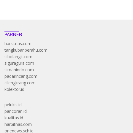
https://accslot88.live/
PARNER
harkitnas.com
tangkubanperahu.com
sibolangit.com
siguragura.com
simanindo.com
padarincang.com
cilengkrang.com
kolektor.id
pelukis.id
pancoran.id
kualitas.id
harpitnas.com
onenews.sch.id