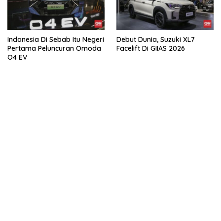
Indonesia Di Sebab Itu Negeri
Debut Dunia, Suzuki XL7
Pertama Peluncuran Omoda
Facelift Di GIIAS 2026
O4 EV
kehadiran no limit city mengguncang dunia slot online
penghasil uang nyata di slot gatot kaca paling kuat
pola kucing emas terbukti ampuh kalahkan algoritma mesin slot
bandar
resep pola pg soft wild bandito yang renyah dan garing
saatnya trik dewa slot membuktikannya di sweet bonanza
https://accslot88.live/