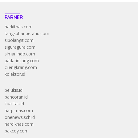
PARNER
harkitnas.com
tangkubanperahu.com
sibolangit.com
siguragura.com
simanindo.com
padarincang.com
cilengkrang.com
kolektor.id
pelukis.id
pancoran.id
kualitas.id
harpitnas.com
onenews.sch.id
hardiknas.com
pakcoy.com