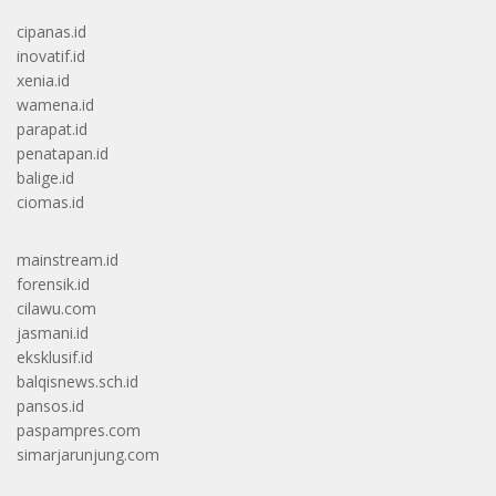
cipanas.id
inovatif.id
xenia.id
wamena.id
parapat.id
penatapan.id
balige.id
ciomas.id
mainstream.id
forensik.id
cilawu.com
jasmani.id
eksklusif.id
balqisnews.sch.id
pansos.id
paspampres.com
simarjarunjung.com