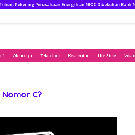
kening Perusahaan Energi Iran NIOC Dibekukan Bank Negeri
if
Olahraga
Teknologi
Kesehatan
Life Style
Wisa
keha
onli
peng
kuat
t Nomor C?
pola
algo
rese
gari
saat
bon