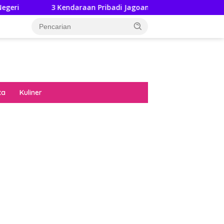
3 Kendaraan Pribadi Jagoan Suzuki Bisa Dijajal Langsung Hin
ta
Kuliner
diran no limit city mengguncang dunia slot
ne
hasil uang nyata di slot gatot kaca paling
 kucing emas terbukti ampuh kalahkan
ritma mesin slot bandar
p pola pg soft wild bandito yang renyah dan
ng
nya trik dewa slot membuktikannya di sweet
anza