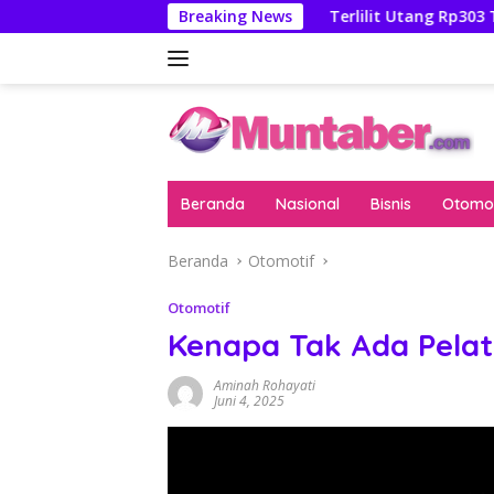
Langsung
tan Febrie Adriansyah
Breaking News
Terlilit Utang Rp303 Triliun, Re
ke
konten
Beranda
Nasional
Bisnis
Otomot
Beranda
Otomotif
Otomotif
Kenapa Tak Ada Pela
Aminah Rohayati
Juni 4, 2025