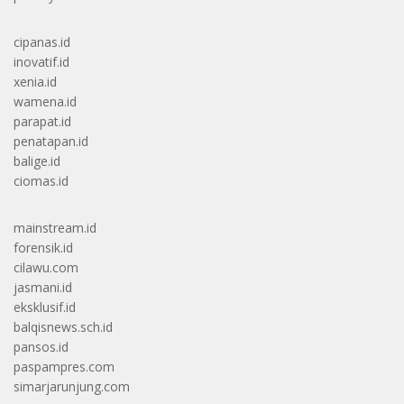
cipanas.id
inovatif.id
xenia.id
wamena.id
parapat.id
penatapan.id
balige.id
ciomas.id
mainstream.id
forensik.id
cilawu.com
jasmani.id
eksklusif.id
balqisnews.sch.id
pansos.id
paspampres.com
simarjarunjung.com