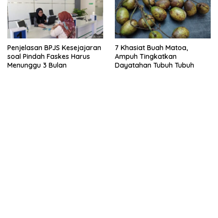
Penjelasan BPJS Kesejajaran
7 Khasiat Buah Matoa,
soal Pindah Faskes Harus
Ampuh Tingkatkan
Menunggu 3 Bulan
Dayatahan Tubuh Tubuh
kehadiran no limit city mengguncang dunia slot online
penghasil uang nyata di slot gatot kaca paling kuat
pola kucing emas terbukti ampuh kalahkan algoritma mesin slot
bandar
resep pola pg soft wild bandito yang renyah dan garing
saatnya trik dewa slot membuktikannya di sweet bonanza
https://accslot88.live/