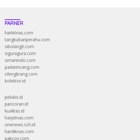
PARNER
harkitnas.com
tangkubanperahu.com
sibolangit.com
siguragura.com
simanindo.com
padarincang.com
cilengkrang.com
kolektor.id
pelukis.id
pancoran.id
kualitas.id
harpitnas.com
onenews.sch.id
hardiknas.com
pakcoy.com