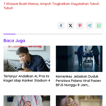
7 Khasiat Buah Matoa, Ampuh Tingkatkan Dayatahan Tubuh
Tubuh
Baca Juga
Terlanjur Andalkan AI, Pria Ini
Kemenkes Jelaskan Duduk
Kaget Idap Kanker Stadium 4
Peristiwa Pidana Viral Pasien
BPJS Nunggu 8 Jam,
Ternyata Di RSCM