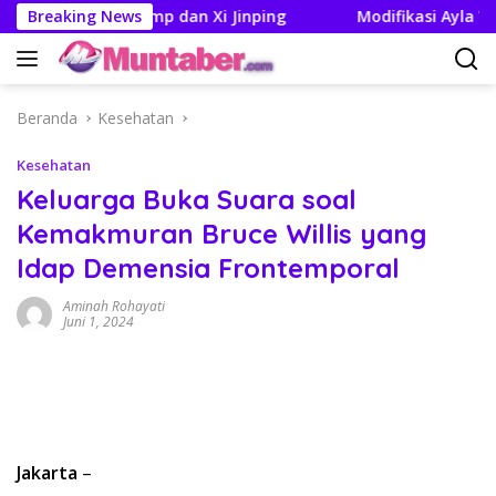
Langsung
ertemuan Trump dan Xi Jinping
Breaking News
Modifikasi Ayla Vintage
ke
konten
Beranda
Kesehatan
Kesehatan
Keluarga Buka Suara soal
Kemakmuran Bruce Willis yang
Idap Demensia Frontemporal
Aminah Rohayati
Juni 1, 2024
Jakarta
–