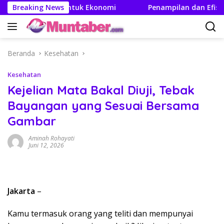
Langsung
ganda Untuk Ekonomi
Breaking News
Penampilan dan Efisien BBM Kare
ke
konten
Beranda
Kesehatan
Kesehatan
Kejelian Mata Bakal Diuji, Tebak
Bayangan yang Sesuai Bersama
Gambar
Aminah Rohayati
Juni 12, 2026
Jakarta
–
Kamu termasuk orang yang teliti dan mempunyai