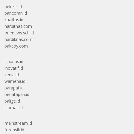
pelukis.id
pancoran.id
kualitas.id
harpitnas.com
onenews.sch.id
hardiknas.com
pakcoy.com
cipanas.id
inovatif.id
xenia.id
wamena.id
parapat.id
penatapan.id
balige.id
ciomas.id
mainstream.id
forensik.id