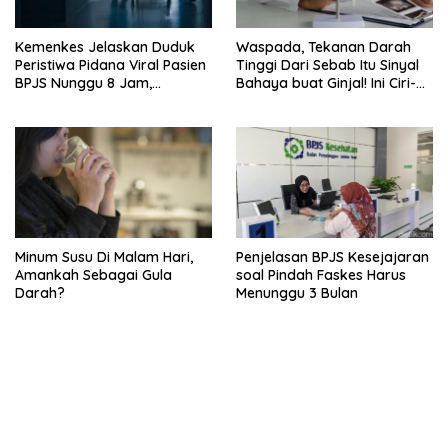
Kemenkes Jelaskan Duduk
Waspada, Tekanan Darah
Peristiwa Pidana Viral Pasien
Tinggi Dari Sebab Itu Sinyal
BPJS Nunggu 8 Jam,
Bahaya buat Ginjal! Ini Ciri-
Ternyata Di RSCM
cirinya
Minum Susu Di Malam Hari,
Penjelasan BPJS Kesejajaran
Amankah Sebagai Gula
soal Pindah Faskes Harus
Darah?
Menunggu 3 Bulan
kehadiran no limit city mengguncang dunia slot online
penghasil uang nyata di slot gatot kaca paling kuat