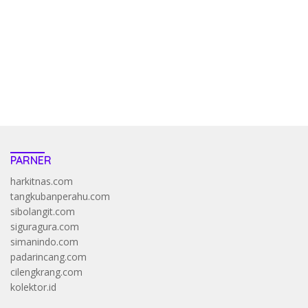
pola kucing emas terbukti ampuh kalahkan algoritma mesin slot
bandar
resep pola pg soft wild bandito yang renyah dan garing
saatnya trik dewa slot membuktikannya di sweet bonanza
https://accslot88.live/
PARNER
harkitnas.com
tangkubanperahu.com
sibolangit.com
siguragura.com
simanindo.com
padarincang.com
cilengkrang.com
kolektor.id