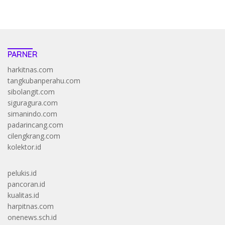
PARNER
harkitnas.com
tangkubanperahu.com
sibolangit.com
siguragura.com
simanindo.com
padarincang.com
cilengkrang.com
kolektor.id
pelukis.id
pancoran.id
kualitas.id
harpitnas.com
onenews.sch.id