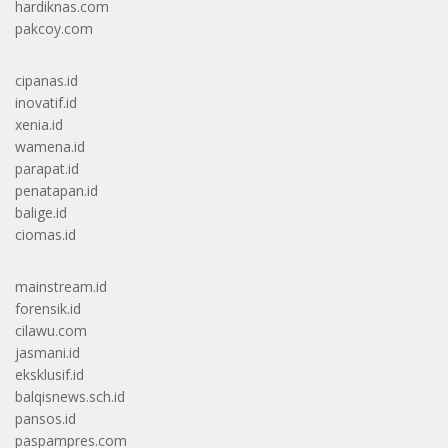
hardiknas.com
pakcoy.com
cipanas.id
inovatif.id
xenia.id
wamena.id
parapat.id
penatapan.id
balige.id
ciomas.id
mainstream.id
forensik.id
cilawu.com
jasmani.id
eksklusif.id
balqisnews.sch.id
pansos.id
paspampres.com