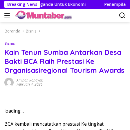
Langsung
takan Efek Berganda Untuk Ekonomi
Breaking News
Penampilan dan Ef
ke
konten
Beranda
Bisnis
Bisnis
Kain Tenun Sumba Antarkan Desa
Bakti BCA Raih Prestasi Ke
Organisasiregional Tourism Awards
Aminah Rohayati
Februari 4, 2026
loading…
BCA kembali mencatatkan prestasi Ke tingkat