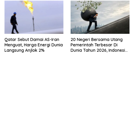
Qatar Sebut Damai AS-Iran
20 Negeri Bersama Utang
Menguat, Harga Energi Dunia
Pemerintah Terbesar Di
Langsung Anjlok 2%
Dunia Tahun 2026, Indonesia
Nomor Berapa?
kehadiran no limit city mengguncang dunia slot online
penghasil uang nyata di slot gatot kaca paling kuat
pola kucing emas terbukti ampuh kalahkan algoritma mesin slot
bandar
resep pola pg soft wild bandito yang renyah dan garing
saatnya trik dewa slot membuktikannya di sweet bonanza
https://accslot88.live/