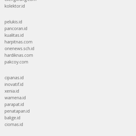
kolektor.id
pelukis.id
pancoran.id
kualitas.id
harpitnas.com
onenews.sch.id
hardiknas.com
pakcoy.com
cipanas.id
inovatif.id
xenia.id
wamena.id
parapat.id
penatapan.id
balige.id
ciomas.id