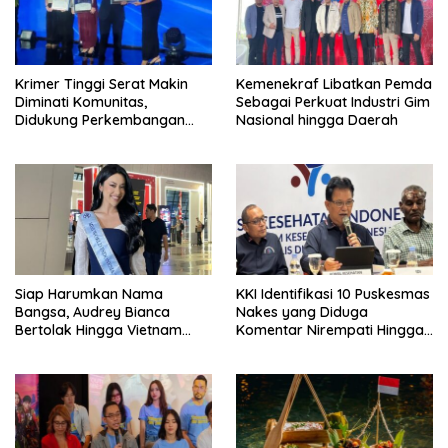
Krimer Tinggi Serat Makin
Kemenekraf Libatkan Pemda
Diminati Komunitas,
Sebagai Perkuat Industri Gim
Didukung Perkembangan
Nasional hingga Daerah
dan Manfaat Kesejajaran
Siap Harumkan Nama
KKI Identifikasi 10 Puskesmas
Bangsa, Audrey Bianca
Nakes yang Diduga
Bertolak Hingga Vietnam
Komentar Nirempati Hingga
Wakili Indonesia Hingga Miss
Pasien BPJS
World 2026