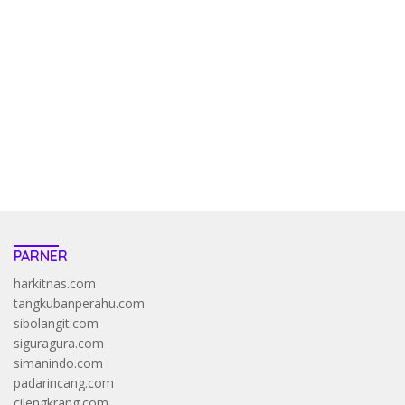
kehadiran no limit city mengguncang dunia slot online
penghasil uang nyata di slot gatot kaca paling kuat
pola kucing emas terbukti ampuh kalahkan algoritma mesin slot
bandar
resep pola pg soft wild bandito yang renyah dan garing
saatnya trik dewa slot membuktikannya di sweet bonanza
https://accslot88.live/
PARNER
harkitnas.com
tangkubanperahu.com
sibolangit.com
siguragura.com
simanindo.com
padarincang.com
cilengkrang.com