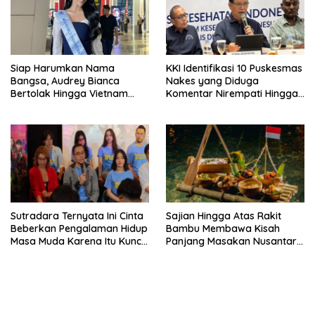
Siap Harumkan Nama
KKI Identifikasi 10 Puskesmas
Bangsa, Audrey Bianca
Nakes yang Diduga
Bertolak Hingga Vietnam
Komentar Nirempati Hingga
Wakili Indonesia Hingga Miss
Pasien BPJS
World 2026
Sutradara Ternyata Ini Cinta
Sajian Hingga Atas Rakit
Beberkan Pengalaman Hidup
Bambu Membawa Kisah
Masa Muda Karena Itu Kunci
Panjang Masakan Nusantara
Garap Adegan Balap
Hingga Tatakan Makan
Kendaraan Bermotor Roda
Dua