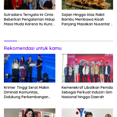
Sutradara Ternyata Ini Cinta
Sajian Hingga Atas Rakit
Beberkan Pengalaman Hidup
Bambu Membawa Kisah
Masa Muda Karena Itu Kunci
Panjang Masakan Nusantara
Garap Adegan Balap
Hingga Tatakan Makan
Kendaraan Bermotor Roda
Dua
Rekomendasi untuk kamu
Krimer Tinggi Serat Makin
Kemenekraf Libatkan Pemda
Diminati Komunitas,
Sebagai Perkuat Industri Gim
Didukung Perkembangan
Nasional hingga Daerah
dan Manfaat Kesejajaran