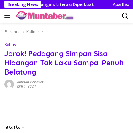
Langsung
 Jamin Tabungan: Literasi Diperkuat
Breaking News
Apa Bisa Pabrik
ke
konten
Beranda
Kuliner
Kuliner
Jorok! Pedagang Simpan Sisa
Hidangan Tak Laku Sampai Penuh
Belatung
Aminah Rohayati
Juni 1, 2024
Jakarta
–