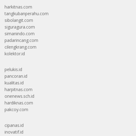
harkitnas.com
tangkubanperahu.com
sibolangit.com
siguragura.com
simanindo.com
padarincang.com
cilengkrang.com
kolektor.id
pelukis.id
pancoran.id
kualitas.id
harpitnas.com
onenews.sch.id
hardiknas.com
pakcoy.com
cipanas.id
inovatif.id