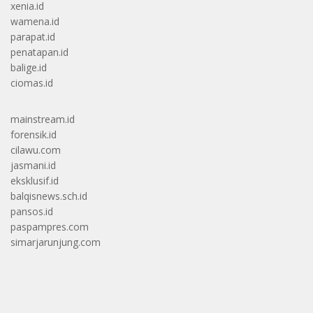
xenia.id
wamena.id
parapat.id
penatapan.id
balige.id
ciomas.id
mainstream.id
forensik.id
cilawu.com
jasmani.id
eksklusif.id
balqisnews.sch.id
pansos.id
paspampres.com
simarjarunjung.com