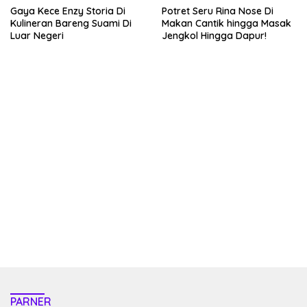
Gaya Kece Enzy Storia Di
Potret Seru Rina Nose Di
Kulineran Bareng Suami Di
Makan Cantik hingga Masak
Luar Negeri
Jengkol Hingga Dapur!
kehadiran no limit city mengguncang dunia slot online
penghasil uang nyata di slot gatot kaca paling kuat
pola kucing emas terbukti ampuh kalahkan algoritma mesin slot
bandar
resep pola pg soft wild bandito yang renyah dan garing
saatnya trik dewa slot membuktikannya di sweet bonanza
https://accslot88.live/
PARNER