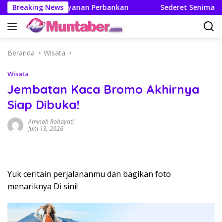
Langsung
 Mutakhir Layanan Perbankan
Breaking News
Sederet Seniman Ramaikan
ke
konten
Beranda
Wisata
Wisata
Jembatan Kaca Bromo Akhirnya
Siap Dibuka!
Aminah Rohayati
Juni 13, 2026
Yuk ceritain perjalananmu dan bagikan foto
menariknya Di sini!