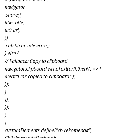
navigator
.share({
title: title,
url: url,
})
.catch(console.error);
} else {
// Fallback: Copy to clipboard
navigator.clipboard.writeText(url).then(() => {
alert(“Link copied to clipboard!”);
});
}
});
});
}
}
customElements.define(“cb-rekomendit”,
CbRekomenditDesktop);