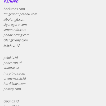
PARNER
harkitnas.com
tangkubanperahu.com
sibolangit.com
siguragura.com
simanindo.com
padarincang.com
cilengkrang.com
kolektor.id
pelukis.id
pancoran.id
kualitas.id
harpitnas.com
onenews.sch.id
hardiknas.com
pakcoy.com
cipanas.id