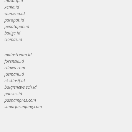
inovatif.id
xenia.id
wamena.id
parapat.id
penatapan.id
balige.id
ciomas.id
mainstream.id
forensik.id
cilawu.com
jasmani.id
eksklusif.id
balqisnews.sch.id
pansos.id
paspampres.com
simarjarunjung.com