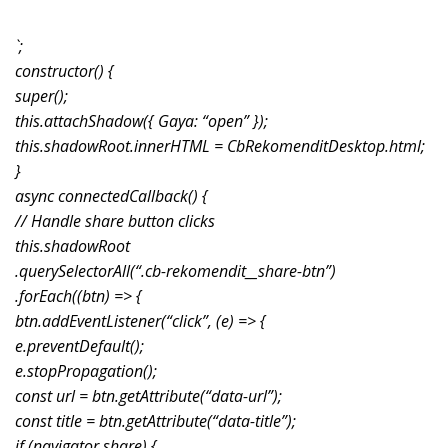
`;
constructor() {
super();
this.attachShadow({ Gaya: “open” });
this.shadowRoot.innerHTML = CbRekomenditDesktop.html;
}
async connectedCallback() {
// Handle share button clicks
this.shadowRoot
.querySelectorAll(“.cb-rekomendit__share-btn”)
.forEach((btn) => {
btn.addEventListener(“click”, (e) => {
e.preventDefault();
e.stopPropagation();
const url = btn.getAttribute(“data-url”);
const title = btn.getAttribute(“data-title”);
if (navigator.share) {