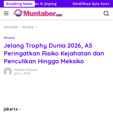
Langsung
n Trump dan Xi Jinping
Breaking News
Modifikasi Ayla Vintage dan Gr
ke
konten
Beranda
Wisata
Wisata
Jelang Trophy Dunia 2026, AS
Peringatkan Risiko Kejahatan dan
Penculikan Hingga Meksiko
Aminah Rohayati
Juni 7, 2026
Jakarta
–