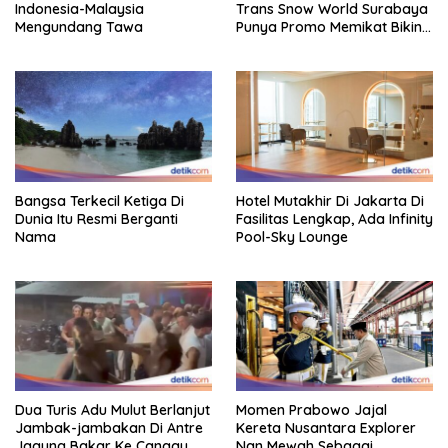
Indonesia-Malaysia
Trans Snow World Surabaya
Mengundang Tawa
Punya Promo Memikat Bikin
Adem
Bangsa Terkecil Ketiga Di
Hotel Mutakhir Di Jakarta Di
Dunia Itu Resmi Berganti
Fasilitas Lengkap, Ada Infinity
Nama
Pool-Sky Lounge
Dua Turis Adu Mulut Berlanjut
Momen Prabowo Jajal
Jambak-jambakan Di Antre
Kereta Nusantara Explorer
Jagung Bakar Ke Canggu
Nan Mewah Sebagai