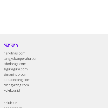
resep pola pg soft wild bandito yang renyah dan garing
saatnya trik dewa slot membuktikannya di sweet bonanza
https://accslot88.live/
PARNER
harkitnas.com
tangkubanperahu.com
sibolangit.com
siguragura.com
simanindo.com
padarincang.com
cilengkrang.com
kolektor.id
pelukis.id