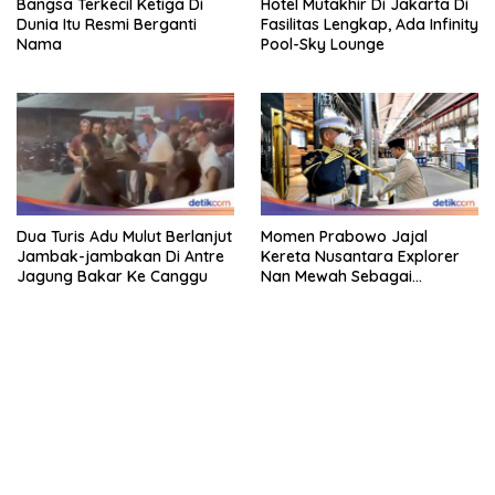
Bangsa Terkecil Ketiga Di
Hotel Mutakhir Di Jakarta Di
Dunia Itu Resmi Berganti
Fasilitas Lengkap, Ada Infinity
Nama
Pool-Sky Lounge
Dua Turis Adu Mulut Berlanjut
Momen Prabowo Jajal
Jambak-jambakan Di Antre
Kereta Nusantara Explorer
Jagung Bakar Ke Canggu
Nan Mewah Sebagai
Pertama Kali
kehadiran no limit city mengguncang dunia slot online
penghasil uang nyata di slot gatot kaca paling kuat
pola kucing emas terbukti ampuh kalahkan algoritma mesin slot
bandar