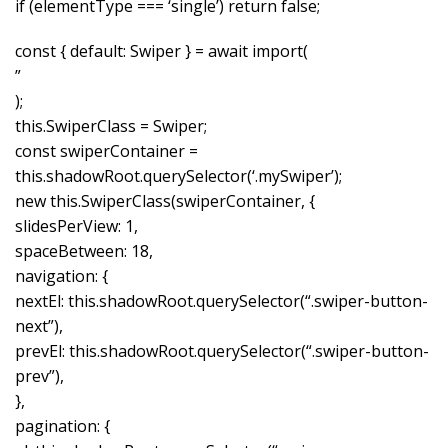
if (elementType === ‘single’) return false;
const { default: Swiper } = await import(
”
);
this.SwiperClass = Swiper;
const swiperContainer =
this.shadowRoot.querySelector(‘.mySwiper’);
new this.SwiperClass(swiperContainer, {
slidesPerView: 1,
spaceBetween: 18,
navigation: {
nextEl: this.shadowRoot.querySelector(“.swiper-button-
next”),
prevEl: this.shadowRoot.querySelector(“.swiper-button-
prev”),
},
pagination: {