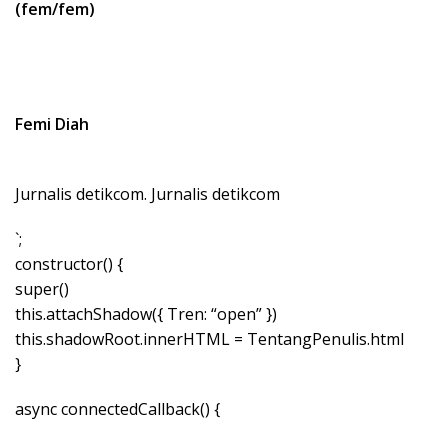
(fem/fem)
Femi Diah
Jurnalis detikcom. Jurnalis detikcom
`;
constructor() {
super()
this.attachShadow({ Tren: “open” })
this.shadowRoot.innerHTML = TentangPenulis.html
}
async connectedCallback() {