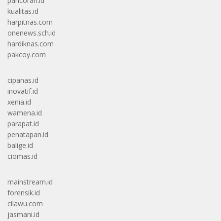
pancoran.id
kualitas.id
harpitnas.com
onenews.sch.id
hardiknas.com
pakcoy.com
cipanas.id
inovatif.id
xenia.id
wamena.id
parapat.id
penatapan.id
balige.id
ciomas.id
mainstream.id
forensik.id
cilawu.com
jasmani.id