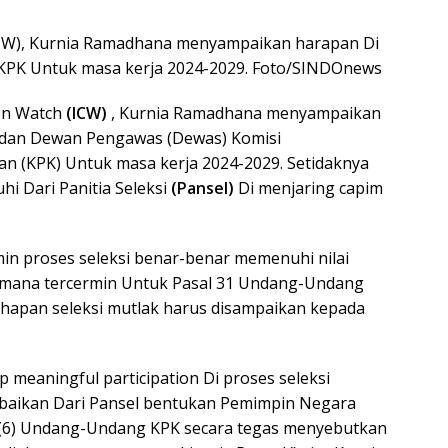
https
(ICW), Kurnia Ramadhana menyampaikan harapan Di
 KPK Untuk masa kerja 2024-2029. Foto/SINDOnews
ion Watch
(ICW)
, Kurnia Ramadhana menyampaikan
) dan Dewan Pengawas (Dewas) Komisi
 (KPK) Untuk masa kerja 2024-2029. Setidaknya
hi Dari Panitia Seleksi
(Pansel)
Di menjaring capim
min proses seleksi benar-benar memenuhi nilai
aimana tercermin Untuk Pasal 31 Undang-Undang
ahapan seleksi mutlak harus disampaikan kepada
p meaningful participation Di proses seleksi
iabaikan Dari Pansel bentukan Pemimpin Negara
at (6) Undang-Undang KPK secara tegas menyebutkan