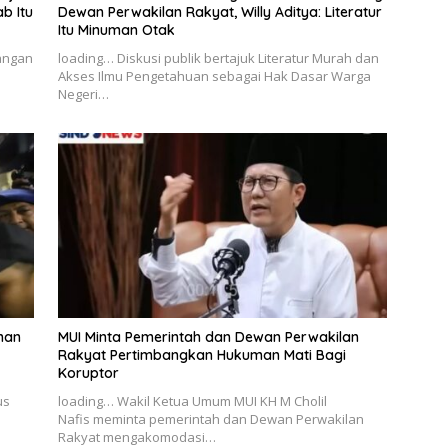
b Itu
Dewan Perwakilan Rakyat, Willy Aditya: Literatur
Itu Minuman Otak
angan
loading… Diskusi publik bertajuk Literatur Murah dan
Akses Ilmu Pengetahuan sebagai Hak Dasar Warga
Negeri…
nan
MUI Minta Pemerintah dan Dewan Perwakilan
Rakyat Pertimbangkan Hukuman Mati Bagi
Koruptor
us
loading… Wakil Ketua Umum MUI KH M Cholil
Nafis meminta pemerintah dan Dewan Perwakilan
Rakyat mengakomodasi…