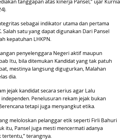
akan tanggapan atas kinerja Pansel,” ujar Kurnia
4).
integritas sebagai indikator utama dan pertama
 Salah satu yang dapat digunakan Dari Pansel
alah kepatuhan LHKPN.
langan penyelenggara Negeri aktif maupun
ab Itu, bila ditemukan Kandidat yang tak patuh
mbat, mestinya langsung digugurkan, Malahan
las dia.
m jejak kandidat secara serius agar Lalu
 independen. Penelusuran rekam jejak bukan
erencana tetapi juga menyangkut etika.
ang meloloskan pelanggar etik seperti Firli Bahuri
tuk itu, Pansel juga mesti mencermati adanya
k tertentu,” terangnya.