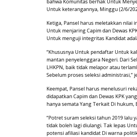
bahwa Komunitas berhak Untuk Menyedi
Untuk keterangannya, Minggu (2/6/202
Ketiga, Pansel harus meletakkan nilai 
Untuk menjaring Capim dan Dewas KPK.
Untuk menguji integritas Kandidat ad
“Khususnya Untuk pendaftar Untuk ka
mantan penyelenggara Negeri. Dari Seb
LHKPN, baik tidak melapor atau terla
Sebelum proses seleksi administrasi,” je
Keempat, Pansel harus menelusuri reka
didapatkan Capim dan Dewas KPK yang
hanya semata Yang Terkait Di hukum, B
“Potret suram seleksi tahun 2019 lalu y
tidak boleh lagi diulangi. Tak lepas Un
potensi afiliasi kandidat Di warna politi