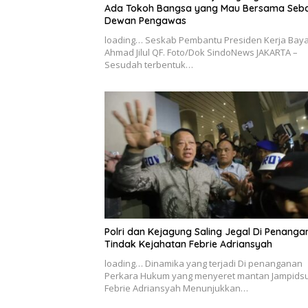
Ada Tokoh Bangsa yang Mau Bersama Seba
Dewan Pengawas
loading… Seskab Pembantu Presiden Kerja Bay
Ahmad Jilul QF. Foto/Dok SindoNews JAKARTA –
Sesudah terbentuk…
Polri dan Kejagung Saling Jegal Di Penanga
Tindak Kejahatan Febrie Adriansyah
loading… Dinamika yang terjadi Di penanganan
Perkara Hukum yang menyeret mantan Jampids
Febrie Adriansyah Menunjukkan…