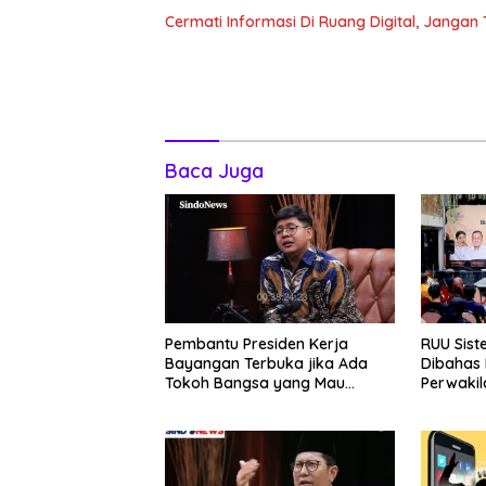
Cermati Informasi Di Ruang Digital, Janga
Baca Juga
Pembantu Presiden Kerja
RUU Sist
Bayangan Terbuka jika Ada
Dibahas
Tokoh Bangsa yang Mau
Perwakil
Bersama Sebab Itu Dewan
Aditya: L
Pengawas
Otak