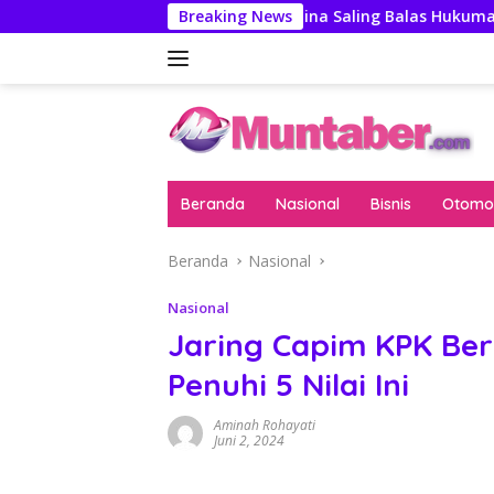
Langsung
ngawas
AS-China Saling Balas Hukuman Politik Jelang 
Breaking News
ke
konten
Beranda
Nasional
Bisnis
Otomot
Beranda
Nasional
Nasional
Jaring Capim KPK Beri
Penuhi 5 Nilai Ini
Aminah Rohayati
Juni 2, 2024