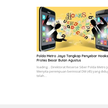
Polda Metro Jaya Tangkap Penyebar Hoak
Protes Besar Bulan Agustus
loading… Direktorat Reserse Siber Polda Metro 
Menyita perempuan berinisial DM (45) yang didu
telah…