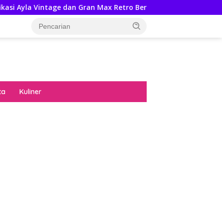
e dan Gran Max Retro Bersama Sebab Itu Hadiah Undian Daihat
ta
Kuliner
diran no limit city mengguncang dunia slot
ne
hasil uang nyata di slot gatot kaca paling
 kucing emas terbukti ampuh kalahkan
ritma mesin slot bandar
p pola pg soft wild bandito yang renyah dan
ng
nya trik dewa slot membuktikannya di sweet
anza