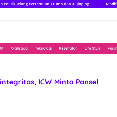
Pertemuan Trump dan Xi Jinping
Modifikasi Ayla Vintag
if
Olahraga
Teknologi
Kesehatan
Life Style
Wisa
keha
onli
peng
kuat
ntegritas, ICW Minta Pansel
pola
algo
rese
gari
saat
bon