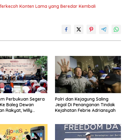
n Terkecoh Konten Lama yang Beredar Kembali
em Perbukuan Segera
Polri dan Kejagung Saling
 Ke Baleg Dewan
Jegal Di Penanganan Tindak
an Rakyat, Willy
Kejahatan Febrie Adriansyah
iteratur Itu Minuman