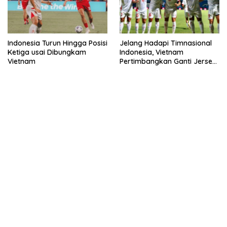
Indonesia Turun Hingga Posisi
Jelang Hadapi Timnasional
Ketiga usai Dibungkam
Indonesia, Vietnam
Vietnam
Pertimbangkan Ganti Jersey
Hingga Warna Putih
kehadiran no limit city mengguncang dunia slot online
penghasil uang nyata di slot gatot kaca paling kuat
pola kucing emas terbukti ampuh kalahkan algoritma mesin slot
bandar
resep pola pg soft wild bandito yang renyah dan garing
saatnya trik dewa slot membuktikannya di sweet bonanza
https://accslot88.live/