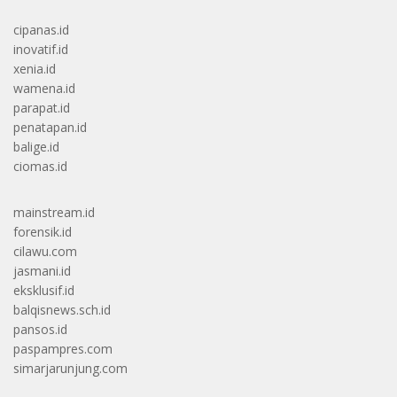
cipanas.id
inovatif.id
xenia.id
wamena.id
parapat.id
penatapan.id
balige.id
ciomas.id
mainstream.id
forensik.id
cilawu.com
jasmani.id
eksklusif.id
balqisnews.sch.id
pansos.id
paspampres.com
simarjarunjung.com