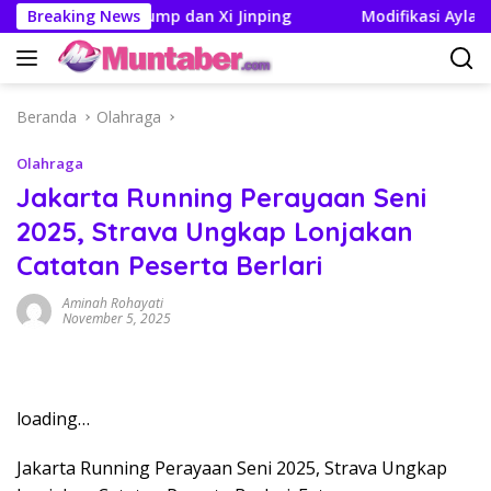
Langsung
Pertemuan Trump dan Xi Jinping
Breaking News
Modifikasi Ayla Vintag
ke
konten
Beranda
Olahraga
Olahraga
Jakarta Running Perayaan Seni
2025, Strava Ungkap Lonjakan
Catatan Peserta Berlari
Aminah Rohayati
November 5, 2025
loading…
Jakarta Running Perayaan Seni 2025, Strava Ungkap