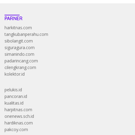
PARNER
harkitnas.com
tangkubanperahu.com
sibolangit.com
siguragura.com
simanindo.com
padarincang.com
cilengkrang.com
kolektor.id
pelukis.id
pancoran.id
kualitas.id
harpitnas.com
onenews.sch.id
hardiknas.com
pakcoy.com